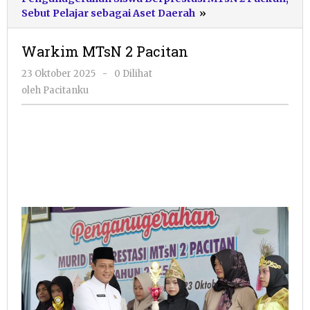
Warkim
Sebut Pelajar sebagai Aset Daerah
»
MTsN
2
Warkim MTsN 2 Pacitan
Pacitan
oleh
23 Oktober 2025
-
0 Dilihat
Pacitanku
oleh
Pacitanku