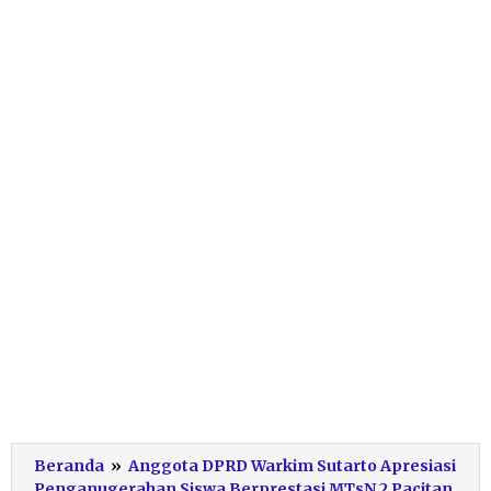
Beranda
»
Anggota DPRD Warkim Sutarto Apresiasi
Penganugerahan Siswa Berprestasi MTsN 2 Pacitan,