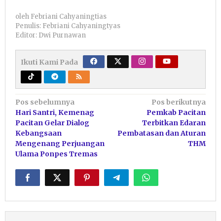
oleh
Febriani Cahyaningtias
Penulis: Febriani Cahyaningtyas
Editor: Dwi Purnawan
Ikuti Kami Pada
Navigasi
Pos sebelumnya
Pos berikutnya
Hari Santri, Kemenag
Pemkab Pacitan
pos
Pacitan Gelar Dialog
Terbitkan Edaran
Kebangsaan
Pembatasan dan Aturan
Mengenang Perjuangan
THM
Ulama Ponpes Tremas