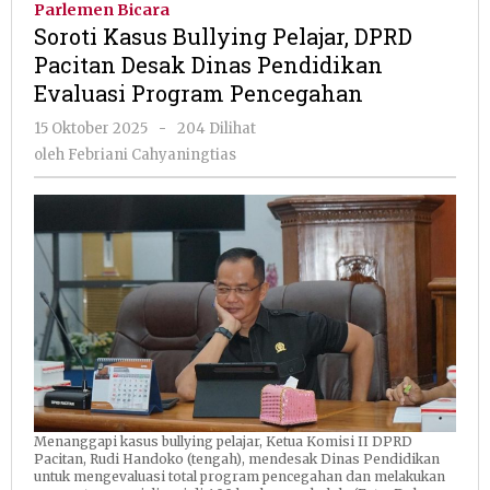
Parlemen Bicara
Pelajar,
Soroti Kasus Bullying Pelajar, DPRD
DPRD
Pacitan Desak Dinas Pendidikan
Pacitan
Evaluasi Program Pencegahan
Desak
Dinas
oleh
15 Oktober 2025
-
204 Dilihat
Pendidikan
Febriani
oleh
Febriani Cahyaningtias
Evaluasi
Cahyaningtias
Program
Pencegahan
Menanggapi kasus bullying pelajar, Ketua Komisi II DPRD
Pacitan, Rudi Handoko (tengah), mendesak Dinas Pendidikan
untuk mengevaluasi total program pencegahan dan melakukan