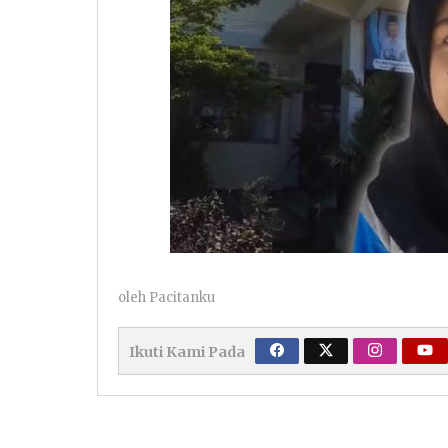
oleh
Pacitanku
Ikuti Kami Pada