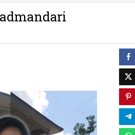
Gad
Pad
Padmandari