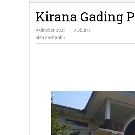
Kirana Gading 
oleh
9 Oktober 2025
-
0 Dilihat
Pacitanku
oleh
Pacitanku