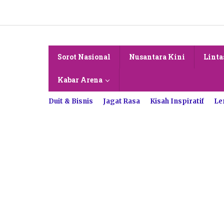
Lewati
ke
konten
Sorot Nasional
Nusantara Kini
Linta
Kabar Arena
Duit & Bisnis
Jagat Rasa
Kisah Inspiratif
Le