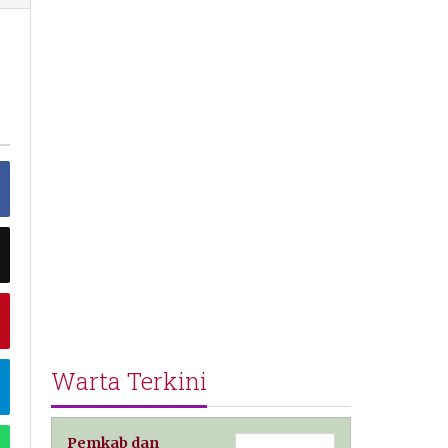
ing
mandari
Warta Terkini
Pemkab dan