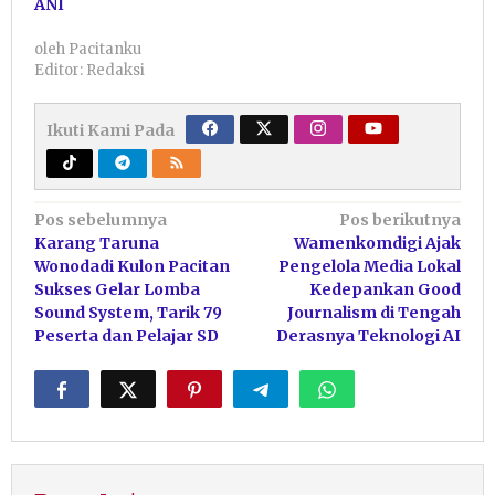
ANI
oleh
Pacitanku
Editor: Redaksi
Ikuti Kami Pada
Navigasi
Pos sebelumnya
Pos berikutnya
Karang Taruna
Wamenkomdigi Ajak
pos
Wonodadi Kulon Pacitan
Pengelola Media Lokal
Sukses Gelar Lomba
Kedepankan Good
Sound System, Tarik 79
Journalism di Tengah
Peserta dan Pelajar SD
Derasnya Teknologi AI