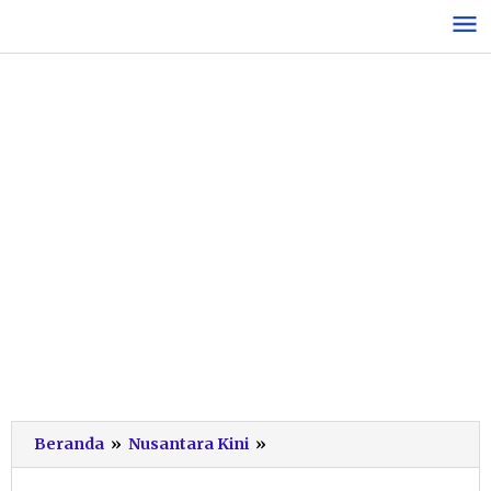
Lewati
ke
konten
Tegakkan
Beranda
»
Nusantara Kini
»
Aturan
Pukul