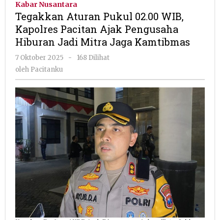
Kabar Nusantara
02.00
Tegakkan Aturan Pukul 02.00 WIB,
WIB,
Kapolres Pacitan Ajak Pengusaha
Kapolres
Hiburan Jadi Mitra Jaga Kamtibmas
Pacitan
Ajak
oleh
7 Oktober 2025
-
168 Dilihat
Pengusaha
Pacitanku
oleh
Pacitanku
Hiburan
Jadi
Mitra
Jaga
Kamtibmas