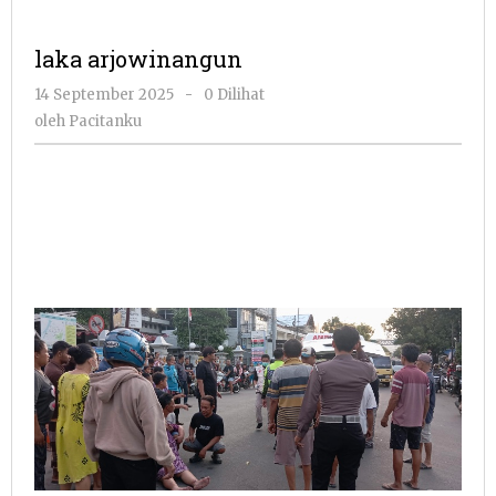
laka arjowinangun
oleh
14 September 2025
-
0 Dilihat
Pacitanku
oleh
Pacitanku