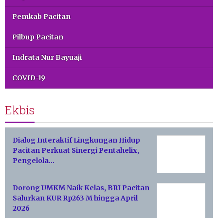
Pemkab Pacitan
Pilbup Pacitan
Indrata Nur Bayuaji
COVID-19
Ekbis
Dialog Interaktif Lingkungan Hidup
Pacitan Perkuat Sinergi Pentahelix,
Pengelola…
Dorong UMKM Naik Kelas, BRI Pacitan
Salurkan KUR Rp263 M hingga April
2026