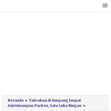
Lewati
ke
konten
Beranda
»
Tabrakan di Simpang Empat
laka
Arjowinangun Pacitan, Satu Luka Ringan
»
arjowinangu