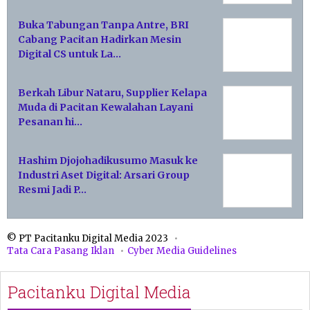
Buka Tabungan Tanpa Antre, BRI
Cabang Pacitan Hadirkan Mesin
Digital CS untuk La…
Berkah Libur Nataru, Supplier Kelapa
Muda di Pacitan Kewalahan Layani
Pesanan hi…
Hashim Djojohadikusumo Masuk ke
Industri Aset Digital: Arsari Group
Resmi Jadi P…
© PT Pacitanku Digital Media 2023
Tata Cara Pasang Iklan
Cyber Media Guidelines
Pacitanku Digital Media