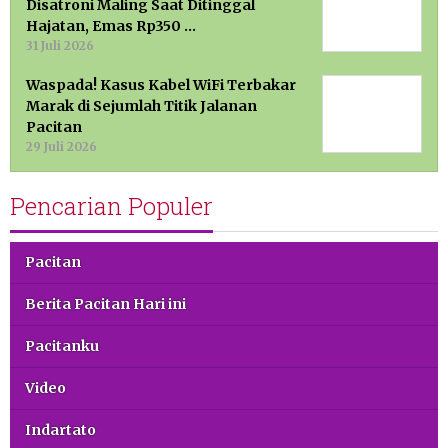
Disatroni Maling Saat Ditinggal
Hajatan, Emas Rp350 …
31 Juli 2026
Waspada! Kasus Kabel WiFi Terbakar
Marak di Sejumlah Titik Jalanan
Pacitan
29 Juli 2026
Pencarian Populer
Pacitan
Berita Pacitan Hari ini
Pacitanku
Video
Indartato