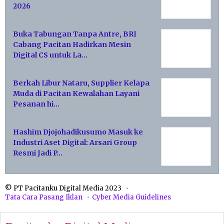
2026
Buka Tabungan Tanpa Antre, BRI
Cabang Pacitan Hadirkan Mesin
Digital CS untuk La…
Berkah Libur Nataru, Supplier Kelapa
Muda di Pacitan Kewalahan Layani
Pesanan hi…
Hashim Djojohadikusumo Masuk ke
Industri Aset Digital: Arsari Group
Resmi Jadi P…
© PT Pacitanku Digital Media 2023
Tata Cara Pasang Iklan
Cyber Media Guidelines