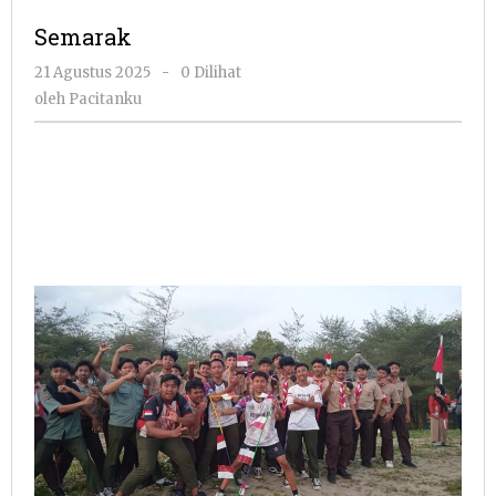
Semarak
oleh
21 Agustus 2025
-
0 Dilihat
Pacitanku
oleh
Pacitanku