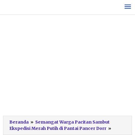
Lewati
ke
konten
Beranda
»
Semangat Warga Pacitan Sambut
Semarak
Ekspedisi Merah Putih di Pantai Pancer Dorr
»