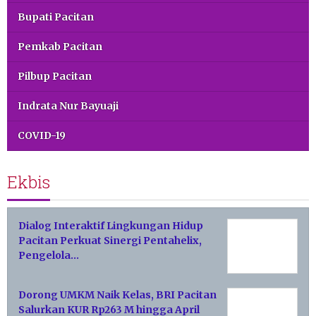
Bupati Pacitan
Pemkab Pacitan
Pilbup Pacitan
Indrata Nur Bayuaji
COVID-19
Ekbis
Dialog Interaktif Lingkungan Hidup
Pacitan Perkuat Sinergi Pentahelix,
Pengelola…
Dorong UMKM Naik Kelas, BRI Pacitan
Salurkan KUR Rp263 M hingga April