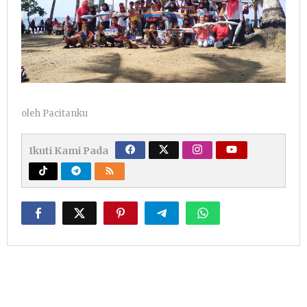
oleh
Pacitanku
Ikuti Kami Pada