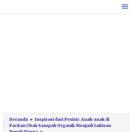
Lewati
ke
konten
Beranda
»
Inspirasi dari Pesisir: Anak-anak di
Pacitan Ubah Sampah Organik Menjadi Lukisan
Melukis
Penuh Warna
»