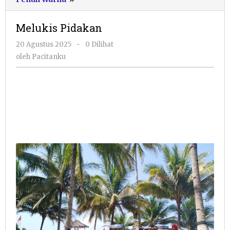
Pidakan
Melukis Pidakan
oleh
20 Agustus 2025
-
0 Dilihat
Pacitanku
oleh
Pacitanku