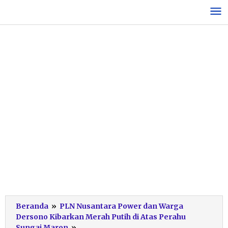
Lewati
ke
konten
Beranda
»
PLN Nusantara Power dan Warga
Dersono Kibarkan Merah Putih di Atas Perahu
Upacara
Sungai Maron
»