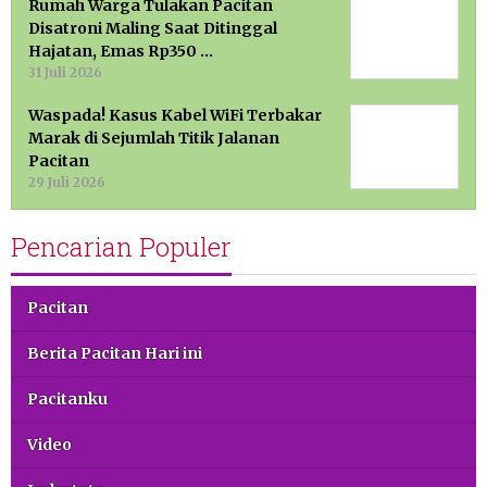
Rumah Warga Tulakan Pacitan
Disatroni Maling Saat Ditinggal
Hajatan, Emas Rp350 …
31 Juli 2026
Waspada! Kasus Kabel WiFi Terbakar
Marak di Sejumlah Titik Jalanan
Pacitan
29 Juli 2026
Pencarian Populer
Pacitan
Berita Pacitan Hari ini
Pacitanku
Video