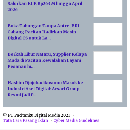
Salurkan KUR Rp263 M hingga April
2026
Buka Tabungan Tanpa Antre, BRI
Cabang Pacitan Hadirkan Mesin
Digital CS untuk La…
Berkah Libur Nataru, Supplier Kelapa
Muda di Pacitan Kewalahan Layani
Pesanan hi…
Hashim Djojohadikusumo Masuk ke
Industri Aset Digital: Arsari Group
Resmi Jadi P…
© PT Pacitanku Digital Media 2023
Tata Cara Pasang Iklan
Cyber Media Guidelines