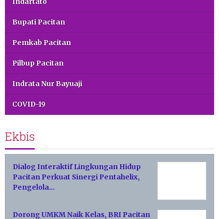
Indartato
Bupati Pacitan
Pemkab Pacitan
Pilbup Pacitan
Indrata Nur Bayuaji
COVID-19
Ekbis
Dialog Interaktif Lingkungan Hidup
Pacitan Perkuat Sinergi Pentahelix,
Pengelola…
Dorong UMKM Naik Kelas, BRI Pacitan