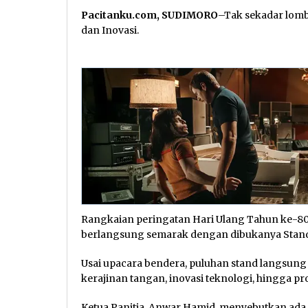
Pacitanku.com, SUDIMORO
–Tak sekadar lomba
dan Inovasi.
Rangkaian peringatan Hari Ulang Tahun ke-80
berlangsung semarak dengan dibukanya Stand 
Usai upacara bendera, puluhan stand langsun
kerajinan tangan, inovasi teknologi, hingga 
Ketua Panitia, Anwar Hamid, menyebutkan ada