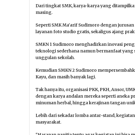
Dari tingkat SMK, karya-karya yang ditampilk
masing.
Seperti SMK Ma’arif Sudimoro dengan jurusan
layanan foto studio gratis, sekaligus ajang prak
SMKN 1 Sudimoro menghadirkan inovasi pengol
teknologi sederhana namun bermanfaat yang 
unggulan sekolah.
Kemudian SMKN 2 Sudimoro mempersembahkan k
Kayu, dan masih banyak lagi.
Tak hanya itu, organisasi PKK, PKH, Ansor, UM
dengan karya andalan mereka seperti aneka pr
minuman herbal, hingga kerajinan tangan unik
Lebih dari sekadar lomba antar-stand, kegiata
masyarakat.
“Harapan panitia tentu agar kegiatan ini bisa