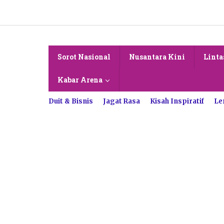
Lewati
ke
konten
Sorot Nasional
Nusantara Kini
Linta
Kabar Arena
Duit & Bisnis
Jagat Rasa
Kisah Inspiratif
Le