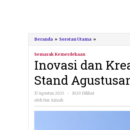
Inovasi
Beranda
»
Sorotan Utama
»
dan
Kreativitas
Semarak Kemerdekaan
Meriahkan
Inovasi dan Kre
Stand
Agustusan
Stand Agustusa
Sudimoro
Pacitan
oleh
17 Agustus 2025
-
1020 Dilihat
Nur
oleh
Nur Azizah
Azizah