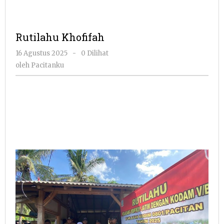
Rutilahu Khofifah
oleh
16 Agustus 2025
-
0 Dilihat
Pacitanku
oleh
Pacitanku