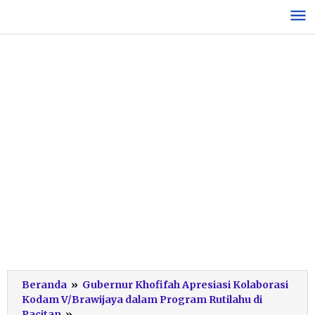
Lewati
ke
konten
Beranda
»
Gubernur Khofifah Apresiasi Kolaborasi
Kodam V/Brawijaya dalam Program Rutilahu di
Rutilahu
Pacitan
»