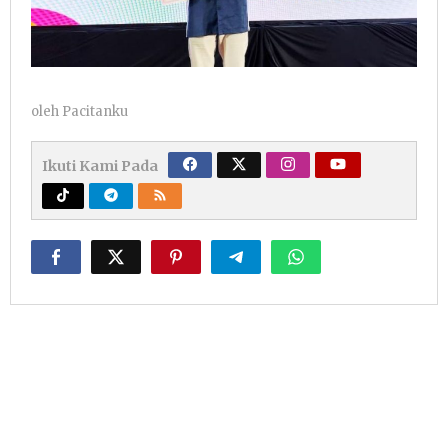
oleh
Pacitanku
Ikuti Kami Pada