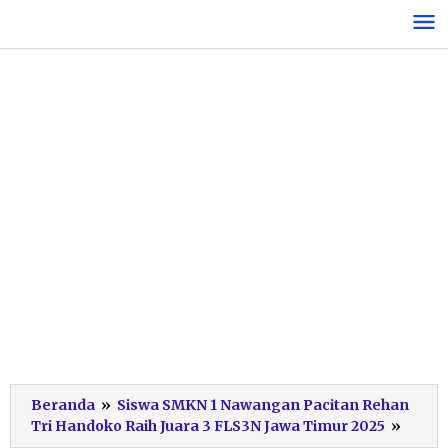
Lewati
ke
konten
Beranda
»
Siswa SMKN 1 Nawangan Pacitan Rehan
Reha
Tri Handoko Raih Juara 3 FLS3N Jawa Timur 2025
»
tri