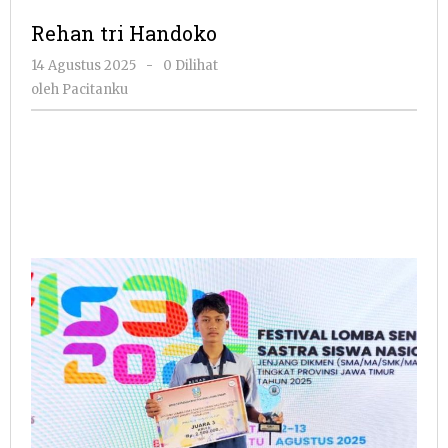
Hand
Rehan tri Handoko
oleh
14 Agustus 2025
-
0 Dilihat
Pacitanku
oleh
Pacitanku