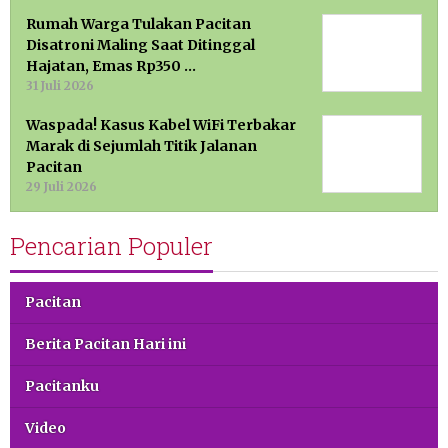
Rumah Warga Tulakan Pacitan
Disatroni Maling Saat Ditinggal
Hajatan, Emas Rp350 …
31 Juli 2026
Waspada! Kasus Kabel WiFi Terbakar
Marak di Sejumlah Titik Jalanan
Pacitan
29 Juli 2026
Pencarian Populer
Pacitan
Berita Pacitan Hari ini
Pacitanku
Video