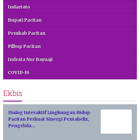
Indartato
Bupati Pacitan
Pemkab Pacitan
Pilbup Pacitan
Indrata Nur Bayuaji
COVID-19
Ekbis
Dialog Interaktif Lingkungan Hidup
Pacitan Perkuat Sinergi Pentahelix,
Pengelola…