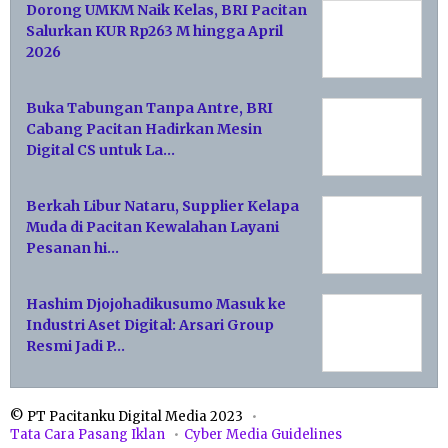
Dorong UMKM Naik Kelas, BRI Pacitan
Salurkan KUR Rp263 M hingga April
2026
Buka Tabungan Tanpa Antre, BRI
Cabang Pacitan Hadirkan Mesin
Digital CS untuk La…
Berkah Libur Nataru, Supplier Kelapa
Muda di Pacitan Kewalahan Layani
Pesanan hi…
Hashim Djojohadikusumo Masuk ke
Industri Aset Digital: Arsari Group
Resmi Jadi P…
© PT Pacitanku Digital Media 2023
Tata Cara Pasang Iklan
Cyber Media Guidelines