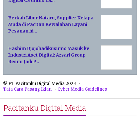
Digital CS untuk La…
Berkah Libur Nataru, Supplier Kelapa
Muda di Pacitan Kewalahan Layani
Pesanan hi…
Hashim Djojohadikusumo Masuk ke
Industri Aset Digital: Arsari Group
Resmi Jadi P…
© PT Pacitanku Digital Media 2023
Tata Cara Pasang Iklan
Cyber Media Guidelines
Pacitanku Digital Media