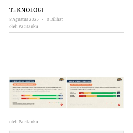
TEKNOLOGI
oleh
8 Agustus 2025
-
0 Dilihat
Pacitanku
oleh
Pacitanku
oleh
Pacitanku