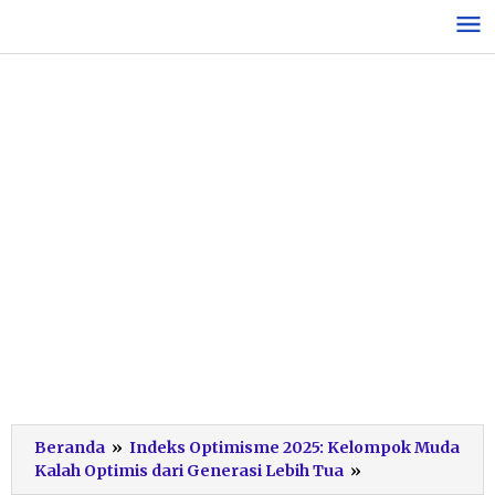
Lewati
ke
konten
Beranda
»
Indeks Optimisme 2025: Kelompok Muda
TEKNOLOGI
Kalah Optimis dari Generasi Lebih Tua
»