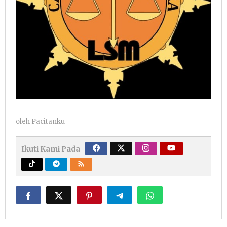
oleh
Pacitanku
Ikuti Kami Pada