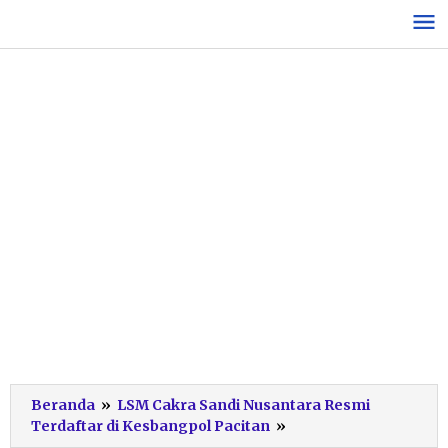
Lewati
ke
konten
Beranda
»
LSM Cakra Sandi Nusantara Resmi
WhatsApp
Terdaftar di Kesbangpol Pacitan
»
Image