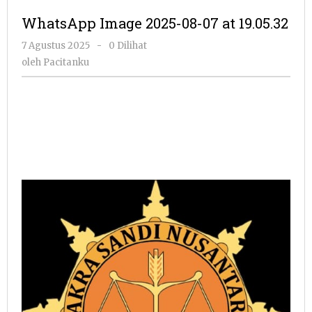
2025-
WhatsApp Image 2025-08-07 at 19.05.32
08-
07
oleh
7 Agustus 2025
-
0 Dilihat
at
Pacitanku
oleh
Pacitanku
19.05.32