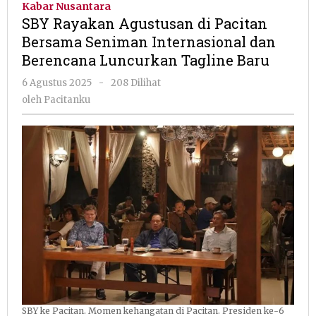
Kabar Nusantara
di
SBY Rayakan Agustusan di Pacitan
Pacitan
Bersama Seniman Internasional dan
Bersama
Berencana Luncurkan Tagline Baru
Seniman
Internasional
oleh
6 Agustus 2025
-
208 Dilihat
dan
Pacitanku
oleh
Pacitanku
Berencana
Luncurkan
Tagline
Baru
SBY ke Pacitan. Momen kehangatan di Pacitan. Presiden ke-6