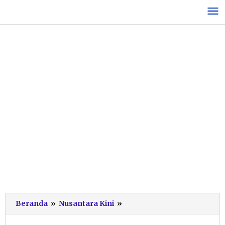
Lewati
ke
konten
SBY
Beranda
»
Nusantara Kini
»
Rayakan
Agustusan