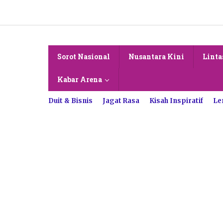
Lewati
ke
konten
Sorot Nasional
Nusantara Kini
Linta
Kabar Arena
Duit & Bisnis
Jagat Rasa
Kisah Inspiratif
Le