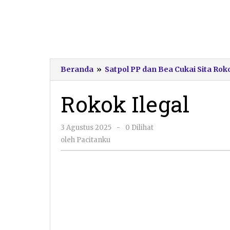
Beranda
»
Satpol PP dan Bea Cukai Sita Rok
Rokok Ilegal
oleh
3 Agustus 2025
-
0 Dilihat
Pacitanku
oleh
Pacitanku