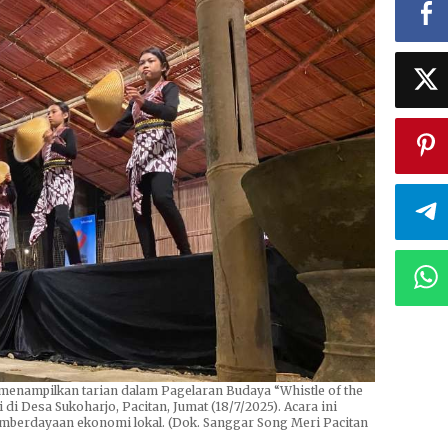
ampilkan tarian dalam Pagelaran Budaya “Whistle of the
di Desa Sukoharjo, Pacitan, Jumat (18/7/2025). Acara ini
emberdayaan ekonomi lokal. (Dok. Sanggar Song Meri Pacitan