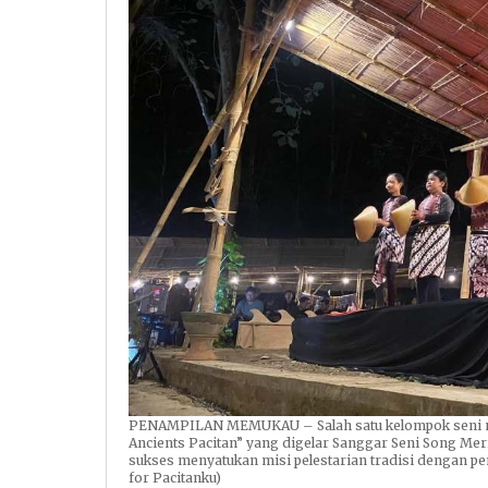
PENAMPILAN MEMUKAU – Salah satu kelompok seni men
Ancients Pacitan” yang digelar Sanggar Seni Song Meri 
sukses menyatukan misi pelestarian tradisi dengan p
for Pacitanku)