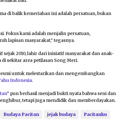
emikat hati.
 di balik kemeriahan ini adalah persatuan, bukan
. Fokus kami adalah menjalin persatuan,
uh lapisan masyarakat,” tegasnya.
 sejak 2010, lahir dari inisiatif masyarakat dan anak-
i sekitar area petilasan Song Meri.
h resmi untuk melestarikan dan mengembangkan
ahu Indonesia
.
tan
” pun berhasil menjadi bukti nyata bahwa seni dan
menghibur, tetapi juga mendidik dan memberdayakan.
Budaya Pacitan
jejak budaya
Pacitanku