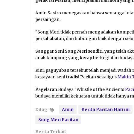
gerak tari-tarian, menciptakan harmoni yang m
Amin Sastro menegaskan bahwa semangat utama
persaingan.
“Song Meri tidak pernah mengadakan kompetisi
persahabatan, dan hubungan baik dengan selur
Sanggar Seni Song Meri sendiri, yang telah aktif
anak kampung yang kerap berkegiatan budaya d
Kini, paguyuban tersebut telah menjadi wada
kekayaan seni tradisi Pacitan sekaligus
Makin T
Pagelaran Budaya “Whistle of the Ancients
Paci
budaya memiliki kekuatan untuk tidak hanya 
Ditag
Amin
Berita Pacitan Hari ini
Song Meri Pacitan
Berita Terkait