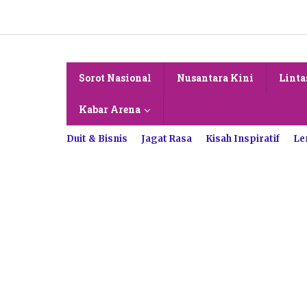
Lewati
ke
konten
Sorot Nasional
Nusantara Kini
Linta
Kabar Arena
Duit & Bisnis
Jagat Rasa
Kisah Inspiratif
Le