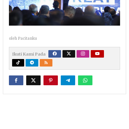
oleh
Pacitanku
Ikuti Kami Pada