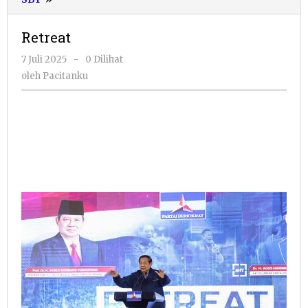
Retreat
oleh
7 Juli 2025
-
0 Dilihat
Pacitanku
oleh
Pacitanku