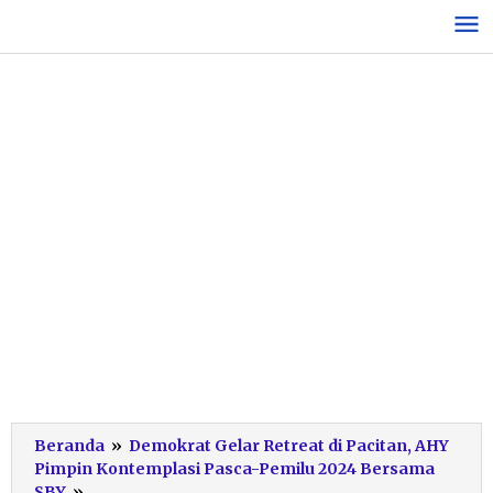
Lewati
ke
konten
Beranda
»
Demokrat Gelar Retreat di Pacitan, AHY
Pimpin Kontemplasi Pasca-Pemilu 2024 Bersama
Retreat
SBY
»