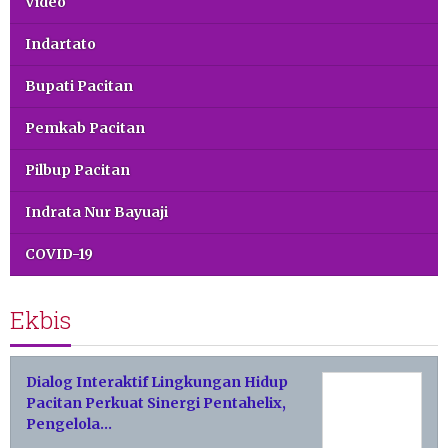
Video
Indartato
Bupati Pacitan
Pemkab Pacitan
Pilbup Pacitan
Indrata Nur Bayuaji
COVID-19
Ekbis
Dialog Interaktif Lingkungan Hidup
Pacitan Perkuat Sinergi Pentahelix,
Pengelola…