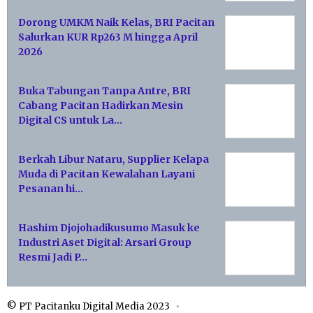
Dorong UMKM Naik Kelas, BRI Pacitan
Salurkan KUR Rp263 M hingga April
2026
Buka Tabungan Tanpa Antre, BRI
Cabang Pacitan Hadirkan Mesin
Digital CS untuk La…
Berkah Libur Nataru, Supplier Kelapa
Muda di Pacitan Kewalahan Layani
Pesanan hi…
Hashim Djojohadikusumo Masuk ke
Industri Aset Digital: Arsari Group
Resmi Jadi P…
© PT Pacitanku Digital Media 2023