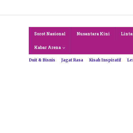
Lewati
ke
konten
Sorot Nasional
Nusantara Kini
Linta
Kabar Arena
Duit & Bisnis
Jagat Rasa
Kisah Inspiratif
Le