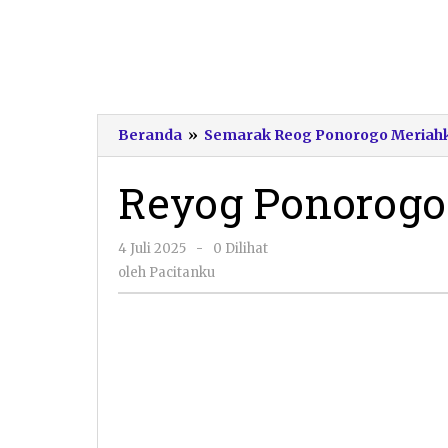
Beranda
»
Semarak Reog Ponorogo Meriahka
Reyog Ponorogo 
oleh
4 Juli 2025
-
0 Dilihat
Pacitanku
oleh
Pacitanku