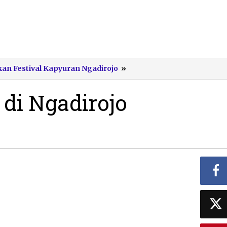
Reyog
n Festival Kapyuran Ngadirojo
»
Ponorogo
di
di Ngadirojo
Ngadirojo