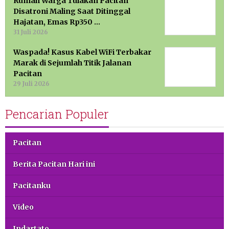
Rumah Warga Tulakan Pacitan
Disatroni Maling Saat Ditinggal
Hajatan, Emas Rp350 …
31 Juli 2026
Waspada! Kasus Kabel WiFi Terbakar
Marak di Sejumlah Titik Jalanan
Pacitan
29 Juli 2026
Pencarian Populer
Pacitan
Berita Pacitan Hari ini
Pacitanku
Video
Indartato