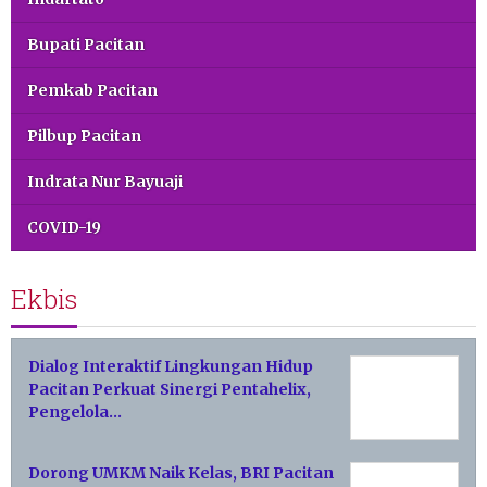
Bupati Pacitan
Pemkab Pacitan
Pilbup Pacitan
Indrata Nur Bayuaji
COVID-19
Ekbis
Dialog Interaktif Lingkungan Hidup
Pacitan Perkuat Sinergi Pentahelix,
Pengelola…
Dorong UMKM Naik Kelas, BRI Pacitan