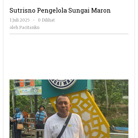
Sungai
Sutrisno Pengelola Sungai Maron
Maron
oleh
1 Juli 2025
-
0 Dilihat
Pacitanku
oleh
Pacitanku