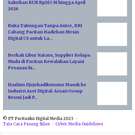
Salurkan KUR Rp263 M hingga April
2026
Buka Tabungan Tanpa Antre, BRI
Cabang Pacitan Hadirkan Mesin
Digital CS untuk La…
Berkah Libur Nataru, Supplier Kelapa
Muda di Pacitan Kewalahan Layani
Pesanan hi…
Hashim Djojohadikusumo Masuk ke
Industri Aset Digital: Arsari Group
Resmi Jadi P…
© PT Pacitanku Digital Media 2023
Tata Cara Pasang Iklan
Cyber Media Guidelines