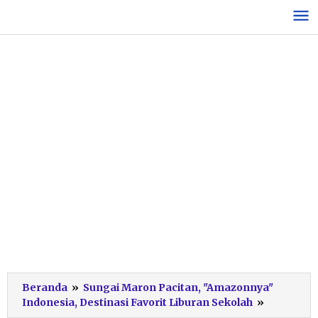
Lewati
ke
konten
Beranda
»
Sungai Maron Pacitan, "Amazonnya"
Sutrisno
Indonesia, Destinasi Favorit Liburan Sekolah
»
Pengelola