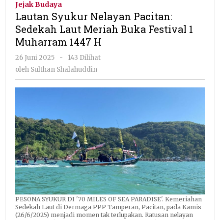
Jejak Budaya
Pacitan:
Lautan Syukur Nelayan Pacitan:
Sedekah
Sedekah Laut Meriah Buka Festival 1
Laut
Muharram 1447 H
Meriah
Buka
oleh
26 Juni 2025
-
143 Dilihat
Festival
Sulthan
oleh
Sulthan Shalahuddin
1
Shalahuddin
Muharram
1447
H
PESONA SYUKUR DI '70 MILES OF SEA PARADISE'. Kemeriahan
Sedekah Laut di Dermaga PPP Tamperan, Pacitan, pada Kamis
(26/6/2025) menjadi momen tak terlupakan. Ratusan nelayan