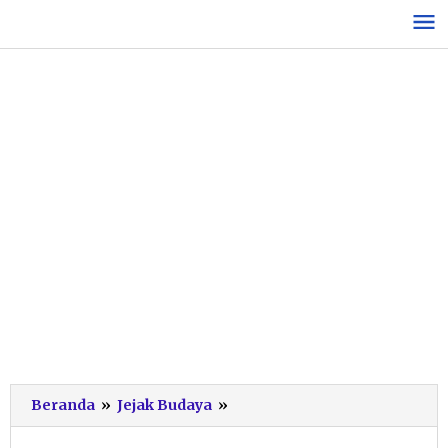
Lewati
ke
konten
Lautan
Beranda
»
Jejak Budaya
»
Syukur
Nelayan