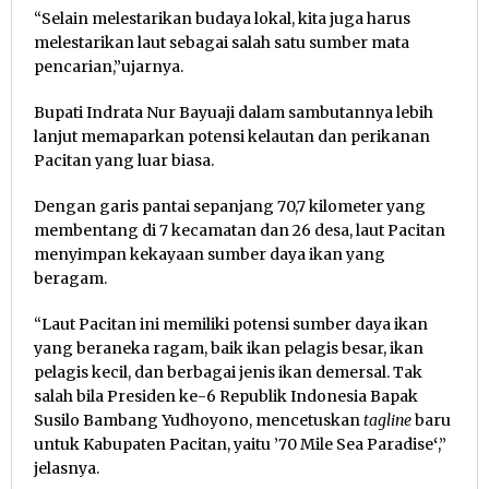
“Selain melestarikan budaya lokal, kita juga harus
melestarikan laut sebagai salah satu sumber mata
pencarian,”ujarnya.
Bupati Indrata Nur Bayuaji dalam sambutannya lebih
lanjut memaparkan potensi kelautan dan perikanan
Pacitan yang luar biasa.
Dengan garis pantai sepanjang 70,7 kilometer yang
membentang di 7 kecamatan dan 26 desa, laut Pacitan
menyimpan kekayaan sumber daya ikan yang
beragam.
“Laut Pacitan ini memiliki potensi sumber daya ikan
yang beraneka ragam, baik ikan pelagis besar, ikan
pelagis kecil, dan berbagai jenis ikan demersal. Tak
salah bila Presiden ke-6 Republik Indonesia Bapak
Susilo Bambang Yudhoyono, mencetuskan
tagline
baru
untuk Kabupaten Pacitan, yaitu ’70 Mile Sea Paradise
‘
,”
jelasnya.