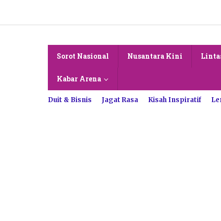
Lewati
ke
konten
Sorot Nasional
Nusantara Kini
Linta
Kabar Arena
Duit & Bisnis
Jagat Rasa
Kisah Inspiratif
Le