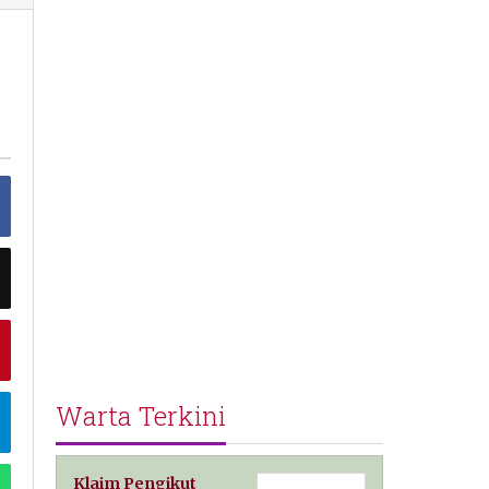
-
Warta Terkini
Klaim Pengikut