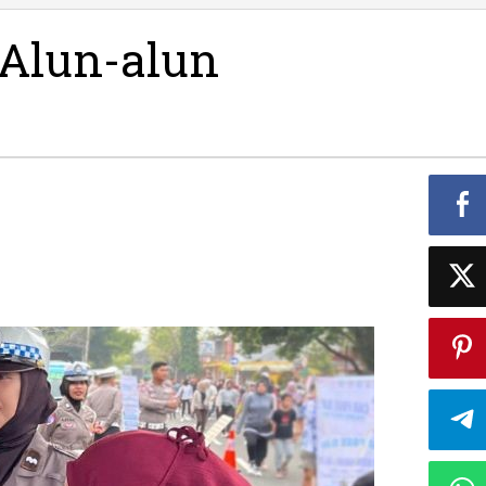
SIM
di
 Alun-alun
Alun
alun