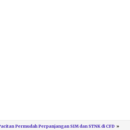
Lay
 Pacitan Permudah Perpanjangan SIM dan STNK di CFD
»