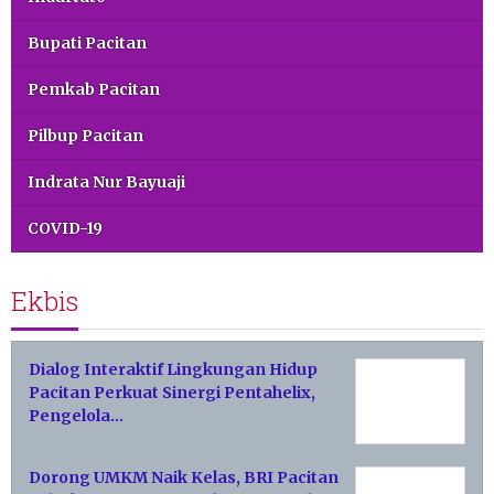
Bupati Pacitan
Pemkab Pacitan
Pilbup Pacitan
Indrata Nur Bayuaji
COVID-19
Ekbis
Dialog Interaktif Lingkungan Hidup
Pacitan Perkuat Sinergi Pentahelix,
Pengelola…
Dorong UMKM Naik Kelas, BRI Pacitan