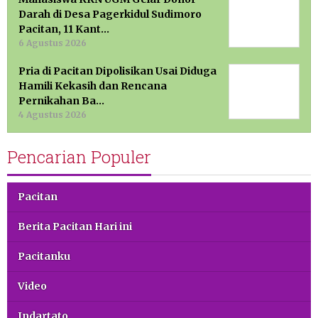
Darah di Desa Pagerkidul Sudimoro
Pacitan, 11 Kant…
6 Agustus 2026
Pria di Pacitan Dipolisikan Usai Diduga
Hamili Kekasih dan Rencana
Pernikahan Ba…
4 Agustus 2026
Pencarian Populer
Pacitan
Berita Pacitan Hari ini
Pacitanku
Video
Indartato