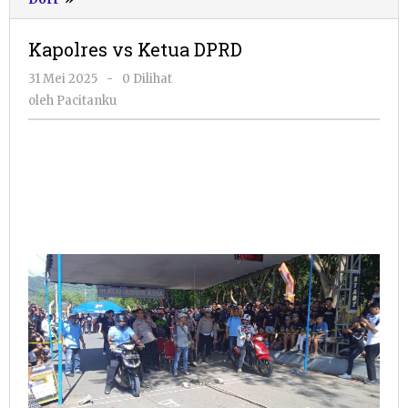
vs
Ketua
Kapolres vs Ketua DPRD
DPRD
oleh
31 Mei 2025
-
0 Dilihat
Pacitanku
oleh
Pacitanku