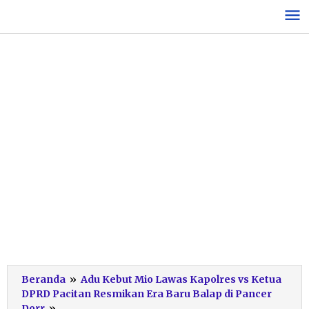
Lewati
ke
konten
Beranda
»
Adu Kebut Mio Lawas Kapolres vs Ketua
DPRD Pacitan Resmikan Era Baru Balap di Pancer
Kapolres
Dorr
»