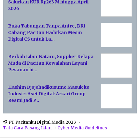
Salurkan KUR Rp263 M hingga April
2026
Buka Tabungan Tanpa Antre, BRI
Cabang Pacitan Hadirkan Mesin
Digital CS untuk La…
Berkah Libur Nataru, Supplier Kelapa
Muda di Pacitan Kewalahan Layani
Pesanan hi…
Hashim Djojohadikusumo Masuk ke
Industri Aset Digital: Arsari Group
Resmi Jadi P…
© PT Pacitanku Digital Media 2023
Tata Cara Pasang Iklan
Cyber Media Guidelines