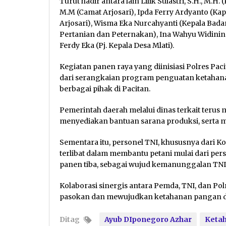
Turut hadir antara lain Lilik Sulastri, S.H., M
M.M (Camat Arjosari), Ipda Ferry Ardyanto (Ka
Arjosari), Wisma Eka Nurcahyanti (Kepala Badan
Pertanian dan Peternakan), Ina Wahyu Widiningt
Ferdy Eka (Pj. Kepala Desa Mlati).
Kegiatan panen raya yang diinisiasi Polres Pac
dari serangkaian program penguatan ketahanan
berbagai pihak di Pacitan.
Pemerintah daerah melalui dinas terkait teru
menyediakan bantuan sarana produksi, serta 
Sementara itu, personel TNI, khususnya dari Ko
terlibat dalam membantu petani mulai dari per
panen tiba, sebagai wujud kemanunggalan TNI
Kolaborasi sinergis antara Pemda, TNI, dan Polr
pasokan dan mewujudkan ketahanan pangan di 
Ditag
Ayub DIponegoro Azhar
Keta