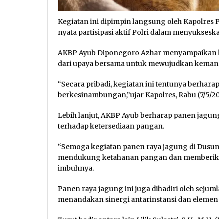
Kegiatan ini dipimpin langsung oleh Kapolres
nyata partisipasi aktif Polri dalam menyukse
AKBP Ayub Diponegoro Azhar menyampaikan b
dari upaya bersama untuk mewujudkan kemandi
“Secara pribadi, kegiatan ini tentunya berhara
berkesinambungan,”ujar Kapolres, Rabu (7/5/202
Lebih lanjut, AKBP Ayub berharap panen jagung
terhadap ketersediaan pangan.
“Semoga kegiatan panen raya jagung di Dusun K
mendukung ketahanan pangan dan memberikan
imbuhnya.
Panen raya jagung ini juga dihadiri oleh sejum
menandakan sinergi antarinstansi dan eleme