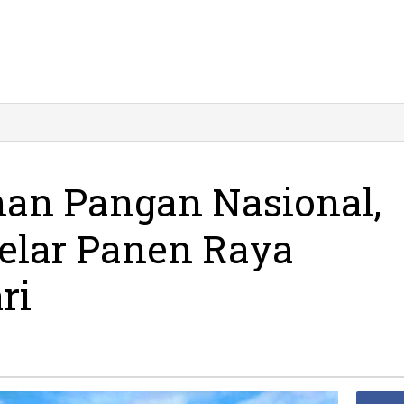
ukung
etahanan
angan
sional,
an Pangan Nasional,
lres
citan
Gelar Panen Raya
lar
anen
aya
ri
agung
josari