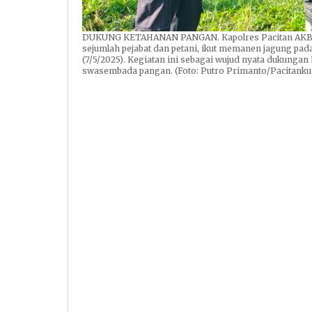
DUKUNG KETAHANAN PANGAN. Kapolres Pacitan AKBP A
sejumlah pejabat dan petani, ikut memanen jagung pada 
(7/5/2025). Kegiatan ini sebagai wujud nyata dukunga
swasembada pangan. (Foto: Putro Primanto/Pacitanku