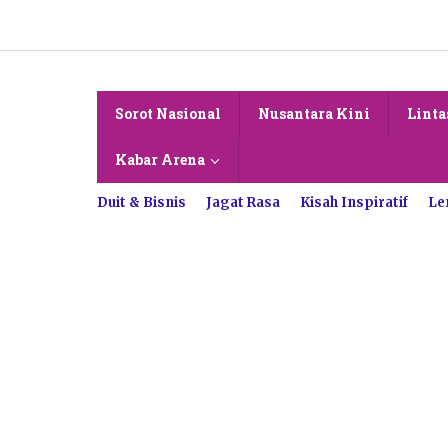
Lewati
ke
konten
Sorot Nasional
Nusantara Kini
Linta
Kabar Arena
Duit & Bisnis
Jagat Rasa
Kisah Inspiratif
Le