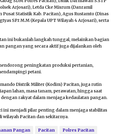
.H. (Kabag SDM Polres Pacitan), Didik Darmawan S.STP
polsek Arjosari), Letda Cke Misrum (Danramil
 Pusat Statistik Kab. Pacitan), Agus Rustamto (Dinas
yas SP.t M.M (Kepala UPT Wilayah 4 Arjosari), serta
itan ini bukanlah langkah tunggal, melainkan bagian
 pangan yang secara aktif juga dijalankan oleh
s mendorong peningkatan produksi pertanian,
mendampingi petani.
mando Distrik Militer (Kodim) Pacitan, juga rutin
siapan lahan, masa tanam, perawatan, hingga saat
 dengan rakyat dalam menjaga kedaulatan pangan.
i ini menjadi pilar penting dalam menjaga stabilitas
wilayah Pacitan dan sekitarnya.
hanan Pangan
Pacitan
Polres Pacitan