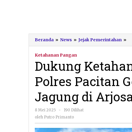
D
Beranda
»
News
»
Jejak Pemerintahan
»
K
P
Ketahanan Pangan
Na
Dukung Ketahan
Po
Pa
Polres Pacitan 
Ge
P
R
Jagung di Arjosa
J
di
Ar
oleh
8 Mei 2025
-
190 Dilihat
Putro
oleh
Putro Primanto
Primanto