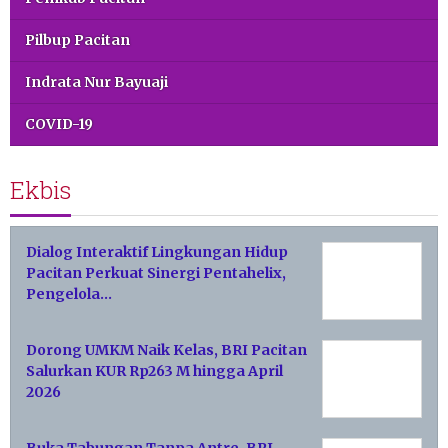
Pilbup Pacitan
Indrata Nur Bayuaji
COVID-19
Ekbis
Dialog Interaktif Lingkungan Hidup
Pacitan Perkuat Sinergi Pentahelix,
Pengelola…
Dorong UMKM Naik Kelas, BRI Pacitan
Salurkan KUR Rp263 M hingga April
2026