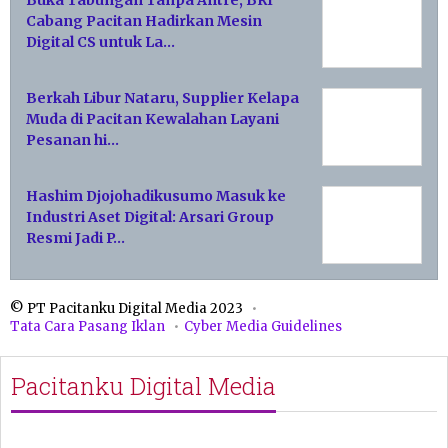
Buka Tabungan Tanpa Antre, BRI
Cabang Pacitan Hadirkan Mesin
Digital CS untuk La…
Berkah Libur Nataru, Supplier Kelapa
Muda di Pacitan Kewalahan Layani
Pesanan hi…
Hashim Djojohadikusumo Masuk ke
Industri Aset Digital: Arsari Group
Resmi Jadi P…
© PT Pacitanku Digital Media 2023
Tata Cara Pasang Iklan
Cyber Media Guidelines
Pacitanku Digital Media