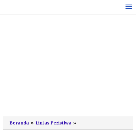
Lewati
ke
konten
Buaya
Beranda
»
Lintas Peristiwa
»
Tersangkut
Kail