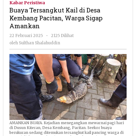
Kabar Peristiwa
di
Buaya Tersangkut Kail di Desa
Desa
Kembang Pacitan, Warga Sigap
Kembang
Amankan
Pacitan,
Warga
oleh
22 Februari 2025
-
2125 Dilihat
Sigap
Sulthan
oleh
Sulthan Shalahuddin
Amankan
Shalahuddin
AMANKAN BUAYA. Kejadian menegangkan mewarnai pagi hari
di Dusun Kiteran, Desa Kembang, Pacitan. Seekor buaya
berukuran sedang ditemukan tersangkut kail pancing warga di