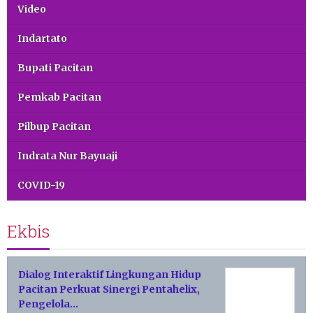
Video
Indartato
Bupati Pacitan
Pemkab Pacitan
Pilbup Pacitan
Indrata Nur Bayuaji
COVID-19
Ekbis
Dialog Interaktif Lingkungan Hidup
Pacitan Perkuat Sinergi Pentahelix,
Pengelola…