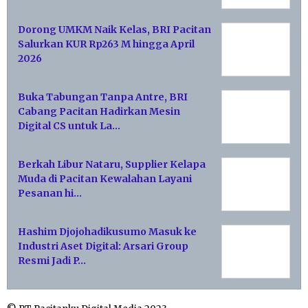
Dorong UMKM Naik Kelas, BRI Pacitan
Salurkan KUR Rp263 M hingga April
2026
Buka Tabungan Tanpa Antre, BRI
Cabang Pacitan Hadirkan Mesin
Digital CS untuk La…
Berkah Libur Nataru, Supplier Kelapa
Muda di Pacitan Kewalahan Layani
Pesanan hi…
Hashim Djojohadikusumo Masuk ke
Industri Aset Digital: Arsari Group
Resmi Jadi P…