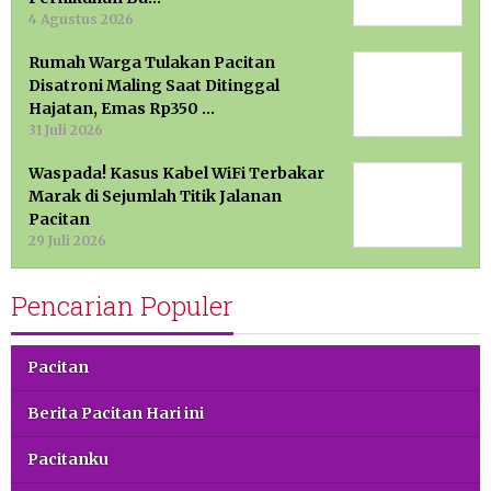
4 Agustus 2026
Rumah Warga Tulakan Pacitan
Disatroni Maling Saat Ditinggal
Hajatan, Emas Rp350 …
31 Juli 2026
Waspada! Kasus Kabel WiFi Terbakar
Marak di Sejumlah Titik Jalanan
Pacitan
29 Juli 2026
Pencarian Populer
Pacitan
Berita Pacitan Hari ini
Pacitanku