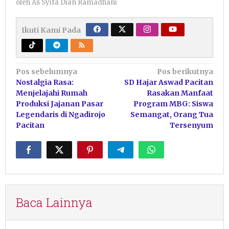
oleh
As Syifa Dian Ramadhani
Ikuti Kami Pada
Navigasi
Pos sebelumnya
Pos berikutnya
Nostalgia Rasa:
SD Hajar Aswad Pacitan
pos
Menjelajahi Rumah
Rasakan Manfaat
Produksi Jajanan Pasar
Program MBG: Siswa
Legendaris di Ngadirojo
Semangat, Orang Tua
Pacitan
Tersenyum
Baca Lainnya