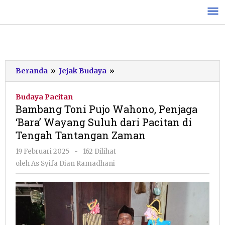
Lewati
ke
konten
Bambang
Beranda
»
Jejak Budaya
»
Toni
Pujo
Budaya Pacitan
Wahono,
Bambang Toni Pujo Wahono, Penjaga
Penjaga
‘Bara’ Wayang Suluh dari Pacitan di
‘Bara’
Tengah Tantangan Zaman
Wayang
Suluh
oleh
19 Februari 2025
-
162 Dilihat
dari
As
oleh
As Syifa Dian Ramadhani
Pacitan
Syifa
di
Dian
Tengah
Ramadhani
Tantangan
Zaman