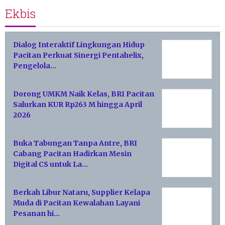
Ekbis
Dialog Interaktif Lingkungan Hidup
Pacitan Perkuat Sinergi Pentahelix,
Pengelola…
Dorong UMKM Naik Kelas, BRI Pacitan
Salurkan KUR Rp263 M hingga April
2026
Buka Tabungan Tanpa Antre, BRI
Cabang Pacitan Hadirkan Mesin
Digital CS untuk La…
Berkah Libur Nataru, Supplier Kelapa
Muda di Pacitan Kewalahan Layani
Pesanan hi…