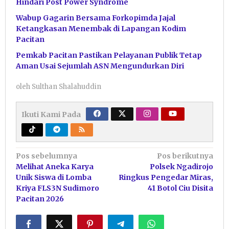
Hindari Post Power Syndrome
Wabup Gagarin Bersama Forkopimda Jajal
Ketangkasan Menembak di Lapangan Kodim
Pacitan
Pemkab Pacitan Pastikan Pelayanan Publik Tetap
Aman Usai Sejumlah ASN Mengundurkan Diri
oleh
Sulthan Shalahuddin
Ikuti Kami Pada
Navigasi
Pos sebelumnya
Pos berikutnya
Melihat Aneka Karya
Polsek Ngadirojo
pos
Unik Siswa di Lomba
Ringkus Pengedar Miras,
Kriya FLS3N Sudimoro
41 Botol Ciu Disita
Pacitan 2026