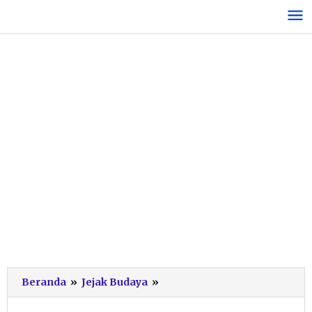
Lewati
ke
konten
Simfoni
Beranda
»
Jejak Budaya
»
Kostum
dan