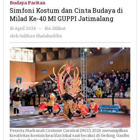
Budaya Pacitan
Cinta
Simfoni Kostum dan Cinta Budaya di
Budaya
Milad Ke-40 MI GUPPI Jatimalang
di
Milad
oleh
16 April 2026
-
164 Dilihat
Ke-
Sulthan
oleh
Sulthan Shalahuddin
40
Shalahuddin
MI
GUPPI
Jatimalang
Peserta Madrasah Costume Carnival (MCC) 2026 menampilkan
kreativitas kostum kearifan lokal saat beraksi di Gedung Gasibu