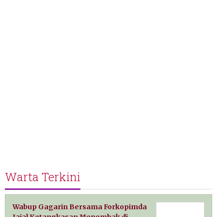
Warta Terkini
Wabup Gagarin Bersama Forkopimda
Jajal Ketangkasan Menembak di