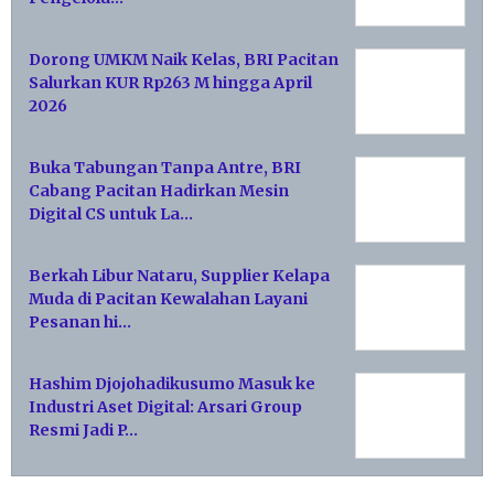
Dorong UMKM Naik Kelas, BRI Pacitan
Salurkan KUR Rp263 M hingga April
2026
Buka Tabungan Tanpa Antre, BRI
Cabang Pacitan Hadirkan Mesin
Digital CS untuk La…
Berkah Libur Nataru, Supplier Kelapa
Muda di Pacitan Kewalahan Layani
Pesanan hi…
Hashim Djojohadikusumo Masuk ke
Industri Aset Digital: Arsari Group
Resmi Jadi P…