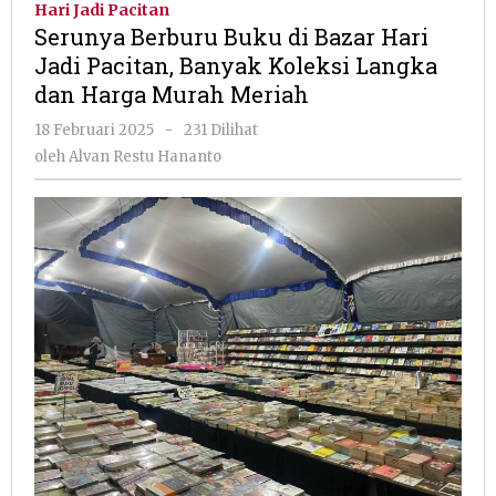
Hari Jadi Pacitan
di
Serunya Berburu Buku di Bazar Hari
Bazar
Jadi Pacitan, Banyak Koleksi Langka
Hari
dan Harga Murah Meriah
Jadi
Pacitan,
oleh
18 Februari 2025
-
231 Dilihat
Banyak
Alvan
oleh
Alvan Restu Hananto
Koleksi
Restu
Langka
Hananto
dan
Harga
Murah
Meriah