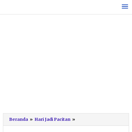
Lewati
ke
konten
Serunya
Beranda
»
Hari Jadi Pacitan
»
Berburu
Buku