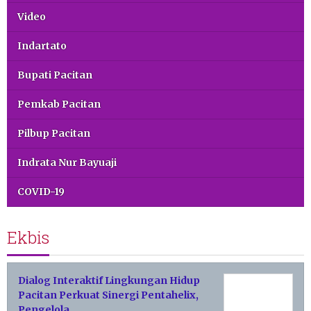
Video
Indartato
Bupati Pacitan
Pemkab Pacitan
Pilbup Pacitan
Indrata Nur Bayuaji
COVID-19
Ekbis
Dialog Interaktif Lingkungan Hidup
Pacitan Perkuat Sinergi Pentahelix,
Pengelola…