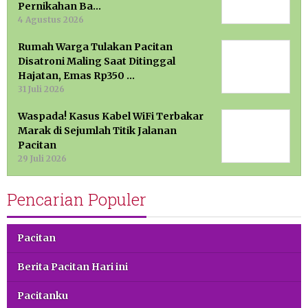
Pernikahan Ba…
4 Agustus 2026
Rumah Warga Tulakan Pacitan
Disatroni Maling Saat Ditinggal
Hajatan, Emas Rp350 …
31 Juli 2026
Waspada! Kasus Kabel WiFi Terbakar
Marak di Sejumlah Titik Jalanan
Pacitan
29 Juli 2026
Pencarian Populer
Pacitan
Berita Pacitan Hari ini
Pacitanku