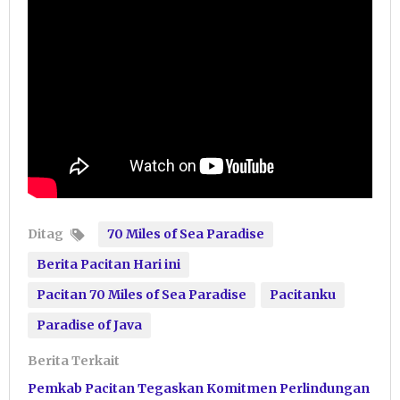
Ditag
70 Miles of Sea Paradise
Berita Pacitan Hari ini
Pacitan 70 Miles of Sea Paradise
Pacitanku
Paradise of Java
Berita Terkait
Pemkab Pacitan Tegaskan Komitmen Perlindungan