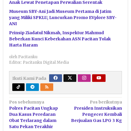
Anak Lewat Penetapan Perwalian Serentak
Museum SBY-Ani Jadi Museum Pertama di Jatim
yang Miliki SPKLU, Luncurkan Promo EVplore SBY-
ANI
Prinsip Ziadatul Nikmah, Inspektur Mahmud
Beberkan Kunci Keberkahan ASN Pacitan Tolak
Harta Haram
oleh
Pacitanku
Editor: Pacitanku Digital Media
Ikuti Kami Pada
Navigasi
Pos sebelumnya
Pos berikutnya
Polres Pacitan Ungkap
Presiden Instruksikan
pos
Dua Kasus Peredaran
Pengecer Kembali
Obat Terlarang dalam
Berjualan Gas LPG 3 Kg
Satu Pekan Terakhir