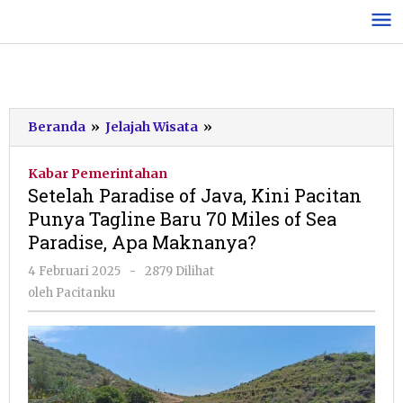
Lewati
ke
konten
Setelah
Beranda
»
Jelajah Wisata
»
Paradise
of
Kabar Pemerintahan
Java,
Setelah Paradise of Java, Kini Pacitan
Kini
Punya Tagline Baru 70 Miles of Sea
Pacitan
Paradise, Apa Maknanya?
Punya
Tagline
oleh
4 Februari 2025
-
2879 Dilihat
Baru
Pacitanku
oleh
Pacitanku
70
Miles
of
Sea
Paradise,
Apa