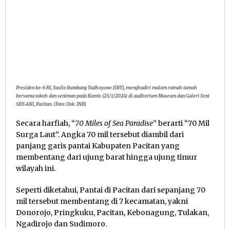
Presiden ke-6 RI, Susilo Bambang Yudhoyono (SBY), menghadiri malam ramah tamah
bersama tokoh dan seniman pada Kamis (23/1/2024) di auditorium Museum dan Galeri Seni
SBY-ANI, Pacitan. (Foto: Dok. INB)
Secara harfiah, “
70 Miles of Sea Paradise
” berarti “70 Mil
Surga Laut”. Angka 70 mil tersebut diambil dari
panjang garis pantai Kabupaten Pacitan yang
membentang dari ujung barat hingga ujung timur
wilayah ini.
Seperti diketahui, Pantai di Pacitan dari sepanjang 70
mil tersebut membentang di 7 kecamatan, yakni
Donorojo, Pringkuku, Pacitan, Kebonagung, Tulakan,
Ngadirojo dan Sudimoro.