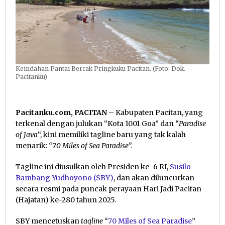
Maknanya?
Keindahan Pantai Bercak Pringkuku Pacitan. (Foto: Dok.
Pacitanku)
Pacitanku.com, PACITAN
– Kabupaten Pacitan, yang
terkenal dengan julukan “Kota 1001 Goa” dan
“Paradise
of Java
“, kini memiliki tagline baru yang tak kalah
menarik:
“70 Miles of Sea Paradise”.
Tagline ini diusulkan oleh Presiden ke-6 RI,
Susilo
Bambang Yudhoyono (SBY)
, dan akan diluncurkan
secara resmi pada puncak perayaan Hari Jadi Pacitan
(Hajatan) ke-280 tahun 2025.
SBY mencetuskan
tagline
“
70 Miles of Sea Paradise
”