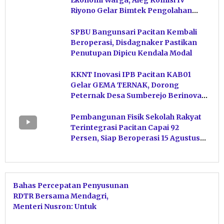
Ekonomi Warga, Aleg Komisi IV
Riyono Gelar Bimtek Pengolahan
Hasil Perikanan di Magetan
SPBU Bangunsari Pacitan Kembali
Beroperasi, Disdagnaker Pastikan
Penutupan Dipicu Kendala Modal
KKNT Inovasi IPB Pacitan KAB01
Gelar GEMA TERNAK, Dorong
Peternak Desa Sumberejo Berinovasi
Kelola Pakan
Pembangunan Fisik Sekolah Rakyat
Terintegrasi Pacitan Capai 92
Persen, Siap Beroperasi 15 Agustus
Mendatang
Bahas Percepatan Penyusunan
RDTR Bersama Mendagri,
Menteri Nusron: Untuk
Memudahkan Iklim Investasi