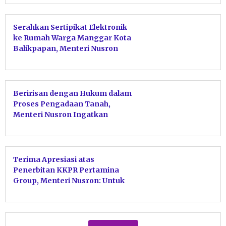
Serahkan Sertipikat Elektronik
ke Rumah Warga Manggar Kota
Balikpapan, Menteri Nusron
Pastikan Tidak Ada Hambatan
pada PTSL
Beririsan dengan Hukum dalam
Proses Pengadaan Tanah,
Menteri Nusron Ingatkan
Jajaran Kanwil BPN Provinsi
Kaltim Perkuat Sinergi dengan
APH
Terima Apresiasi atas
Penerbitan KKPR Pertamina
Group, Menteri Nusron: Untuk
Sukseskan Ketahanan dan
Swasembada Energi