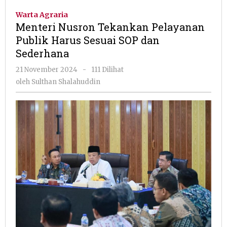
Tekankan
Warta Agraria
Pelayanan
Menteri Nusron Tekankan Pelayanan
Publik
Publik Harus Sesuai SOP dan
Harus
Sederhana
Sesuai
SOP
oleh
21 November 2024
-
111 Dilihat
dan
Sulthan
oleh
Sulthan Shalahuddin
Sederhana
Shalahuddin