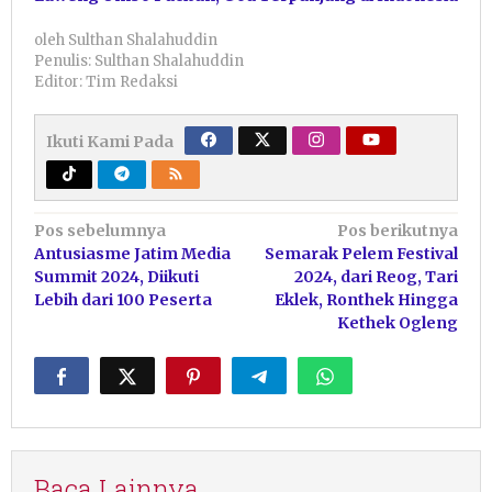
oleh
Sulthan Shalahuddin
Penulis: Sulthan Shalahuddin
Editor: Tim Redaksi
Ikuti Kami Pada
Navigasi
Pos sebelumnya
Pos berikutnya
Antusiasme Jatim Media
Semarak Pelem Festival
pos
Summit 2024, Diikuti
2024, dari Reog, Tari
Lebih dari 100 Peserta
Eklek, Ronthek Hingga
Kethek Ogleng
Baca Lainnya