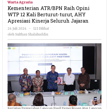
Warta Agraria
Opini
Kementerian ATR/BPN Raih Opini
WTP
WTP 12 Kali Berturut-turut, AHY
12
Apresiasi Kinerja Seluruh Jajaran
Kali
Berturut-
oleh
24 Juli 2024
-
121 Dilihat
turut,
Sulthan
oleh
Sulthan Shalahuddin
AHY
Shalahuddin
Apresiasi
Kinerja
Seluruh
Jajaran
Kegiatan Penyerahan Laporan Hasil Pemeriksaan Atas Laporan