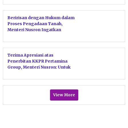
pada PTSL
Beririsan dengan Hukum dalam
Proses Pengadaan Tanah,
Menteri Nusron Ingatkan
Jajaran Kanwil BPN Provinsi
Kaltim Perkuat Sinergi dengan
APH
Terima Apresiasi atas
Penerbitan KKPR Pertamina
Group, Menteri Nusron: Untuk
Sukseskan Ketahanan dan
Swasembada Energi
View More