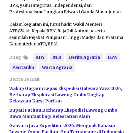
BPK, yaitu Integritas, Independensi, dan
Profesionalisme,” ungkap Edward Ganda Simanjuntak.
Dalam kegiatan ini, turut hadir Wakil Menteri
ATR/Wakil Kepala BPN, Raja Juli Antoni beserta
sejumlah Pejabat Pimpinan Tinggi Madya dan Pratama
Kementerian ATR/BPN.
Ditag
AHY
ATR
Berita Agraria
BPN
Pacitanku
Warta Agraria
Berita Terkait
Wabup Gagarin Lepas Ekspedisi Gahvara Yava 2026,
Berharap Eksplorasi Luweng Ombo Ungkap
Kekayaan Karst Pacitan
Bupati Pacitan Berharap Ekspedisi Luweng Ombo
Bawa Manfaat bagi Kelestarian Alam
Gahvara Java Expedition 2026: Menguak Rahasia
Luweng Ombo Pacitan, Goa Terpanjang di Indonesia