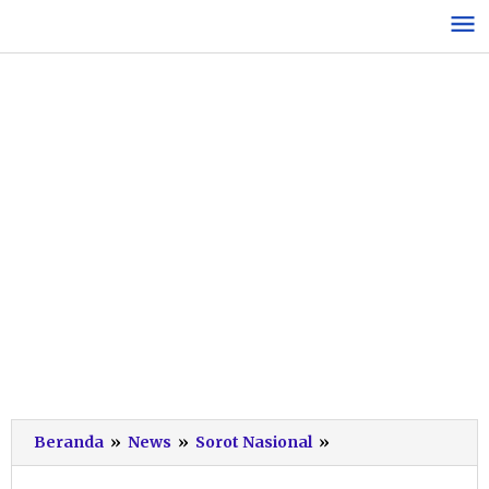
Lewati
ke
konten
Kementerian
Beranda
»
News
»
Sorot Nasional
»
ATR/BPN
Raih