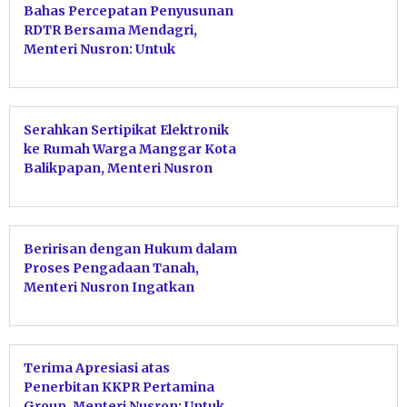
Bahas Percepatan Penyusunan
RDTR Bersama Mendagri,
Menteri Nusron: Untuk
Memudahkan Iklim Investasi
Serahkan Sertipikat Elektronik
ke Rumah Warga Manggar Kota
Balikpapan, Menteri Nusron
Pastikan Tidak Ada Hambatan
pada PTSL
Beririsan dengan Hukum dalam
Proses Pengadaan Tanah,
Menteri Nusron Ingatkan
Jajaran Kanwil BPN Provinsi
Kaltim Perkuat Sinergi dengan
APH
Terima Apresiasi atas
Penerbitan KKPR Pertamina
Group, Menteri Nusron: Untuk