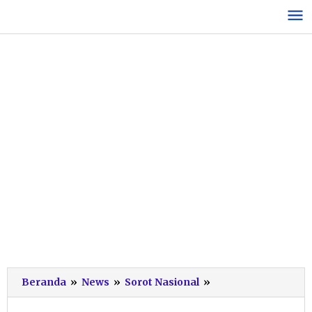
Lewati
ke
konten
1
Beranda
»
News
»
Sorot Nasional
»
Dekade
Reforma