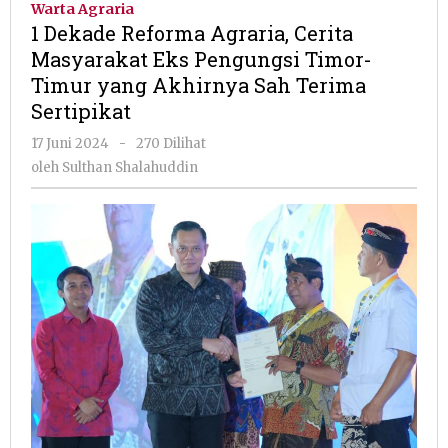
Warta Agraria
Agraria,
1 Dekade Reforma Agraria, Cerita
Cerita
Masyarakat Eks Pengungsi Timor-
Masyarakat
Timur yang Akhirnya Sah Terima
Eks
Pengungsi
Sertipikat
Timor-
oleh
17 Juni 2024
-
270 Dilihat
Timur
Sulthan
yang
oleh
Sulthan Shalahuddin
Shalahuddin
Akhirnya
Sah
Terima
Sertipikat