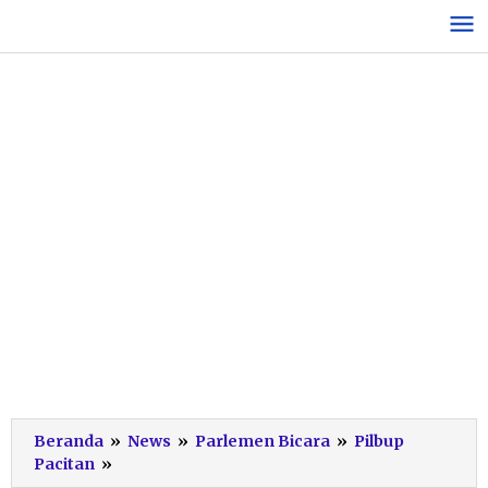
Lewati
ke
konten
Beranda
»
News
»
Parlemen Bicara
»
Pilbup
Lagi,
Pacitan
»
Aktivis