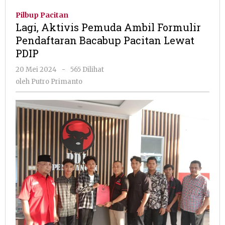
Pemuda
Pilbup Pacitan
Ambil
Lagi, Aktivis Pemuda Ambil Formulir
Formulir
Pendaftaran Bacabup Pacitan Lewat
Pendaftaran
PDIP
Bacabup
Pacitan
oleh
20 Mei 2024
-
565 Dilihat
Lewat
Putro
oleh
Putro Primanto
PDIP
Primanto