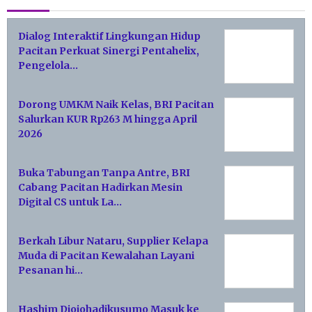
Dialog Interaktif Lingkungan Hidup
Pacitan Perkuat Sinergi Pentahelix,
Pengelola…
Dorong UMKM Naik Kelas, BRI Pacitan
Salurkan KUR Rp263 M hingga April
2026
Buka Tabungan Tanpa Antre, BRI
Cabang Pacitan Hadirkan Mesin
Digital CS untuk La…
Berkah Libur Nataru, Supplier Kelapa
Muda di Pacitan Kewalahan Layani
Pesanan hi…
Hashim Djojohadikusumo Masuk ke