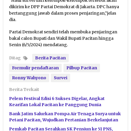
“Hasil survei dari kelompok-kelompok tersebut akan
dikirim ke DPP Partai Demokrat di Jakarta. DPC hanya
bertanggung jawab dalam proses penjaringan,”jelas
dia.
Partai Demokrat sendiri telah membuka penjaringan
bakal calon Bupati dan Wakil Bupati Pacitan hingga
Senin (6/5/2024) mendatang.
Ditag
Berita Pacitan
Formulir pendaftaran
Pilbup Pacitan
Ronny Wahyono
Survei
Berita Terkait
Pelem Festival Edisi 6 Sukses Digelar, Angkat
Kearifan Lokal Pacitan ke Panggung Dunia
Bank Jatim Salurkan Pompa Air Tenaga Surya untuk
Petani Pacitan, Wujudkan Pertanian Berkelanjutan
Pemkab Pacitan Serahkan SK Pensiun ke 51 PNS,