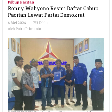
Pilbup Pacitan
Daftar
Ronny Wahyono Resmi Daftar Cabup
Cabup
Pacitan Lewat Partai Demokrat
Pacitan
Lewat
oleh
4 Mei 2024
-
753 Dilihat
Partai
Putro
oleh
Putro Primanto
Demokrat
Primanto