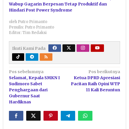
Wabup Gagarin Berpesan Tetap Produktif dan
Hindari Post Power Syndrome
oleh
Putro Primanto
Penulis: Putro Primanto
Editor: Tim Redaksi
Ikuti Kami Pada
Navigasi
Pos sebelumnya
Pos berikutnya
Selamat, Kepala SMKN I
Ketua DPRD Apresiasi
pos
Sudimoro Sabet
Pacitan Raih Opini WTP
Penghargaan dari
11 Kali Beruntun
Gubernur Saat
Hardiknas