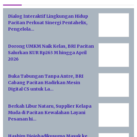
Dialog Interaktif Lingkungan Hidup
Pacitan Perkuat Sinergi Pentahelix,
Pengelola…
Dorong UMKM Naik Kelas, BRI Pacitan
Salurkan KUR Rp263 M hingga April
2026
Buka Tabungan Tanpa Antre, BRI
Cabang Pacitan Hadirkan Mesin
Digital CS untuk La…
Berkah Libur Nataru, Supplier Kelapa
Muda di Pacitan Kewalahan Layani
Pesanan hi…
Hashim Djojohadikusumo Masuk ke