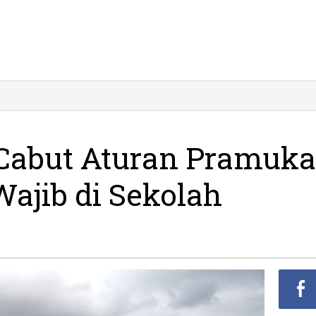
Cabut Aturan Pramuka
ka
i
Wajib di Sekolah
h