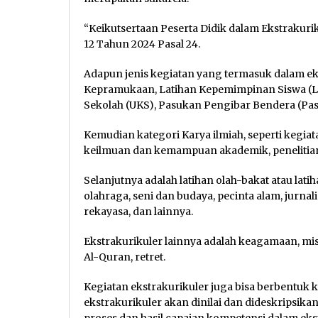
“Keikutsertaan Peserta Didik dalam Ekstrakurik
12 Tahun 2024 Pasal 24.
Adapun jenis kegiatan yang termasuk dalam ekst
Kepramukaan, Latihan Kepemimpinan Siswa (L
Sekolah (UKS), Pasukan Pengibar Bendera (Pask
Kemudian kategori Karya ilmiah, seperti kegia
keilmuan dan kemampuan akademik, penelitian,
Selanjutnya adalah latihan olah-bakat atau la
olahraga, seni dan budaya, pecinta alam, jurnali
rekayasa, dan lainnya.
Ekstrakurikuler lainnya adalah keagamaan, mis
Al-Quran, retret.
Kegiatan ekstrakurikuler juga bisa berbentuk ke
ekstrakurikuler akan dinilai dan dideskripsikan