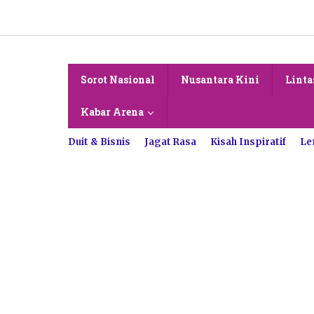
Lewati
ke
konten
Sorot Nasional
Nusantara Kini
Linta
Kabar Arena
Duit & Bisnis
Jagat Rasa
Kisah Inspiratif
Le