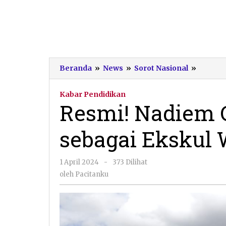
Resmi!
Beranda
»
News
»
Sorot Nasional
»
Nadiem
Cabut
Kabar Pendidikan
Aturan
Resmi! Nadiem 
Pramu
sebaga
sebagai Ekskul 
Ekskul
Wajib
di
oleh
1 April 2024
-
373 Dilihat
Sekola
Pacitanku
oleh
Pacitanku