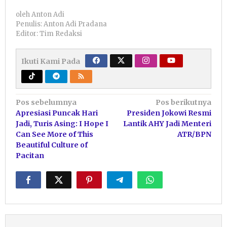
oleh
Anton Adi
Penulis: Anton Adi Pradana
Editor: Tim Redaksi
Ikuti Kami Pada
Navigasi
Pos sebelumnya
Pos berikutnya
Apresiasi Puncak Hari
Presiden Jokowi Resmi
pos
Jadi, Turis Asing: I Hope I
Lantik AHY Jadi Menteri
Can See More of This
ATR/BPN
Beautiful Culture of
Pacitan