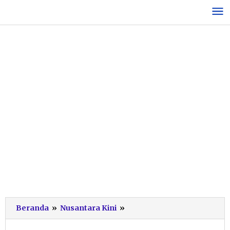
Lewati
ke
konten
Pedagang
Beranda
»
Nusantara Kini
»
Kecil
Alun-