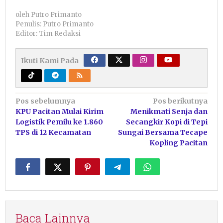
oleh
Putro Primanto
Penulis: Putro Primanto
Editor: Tim Redaksi
Ikuti Kami Pada
Navigasi
Pos sebelumnya
Pos berikutnya
KPU Pacitan Mulai Kirim
Menikmati Senja dan
pos
Logistik Pemilu ke 1.860
Secangkir Kopi di Tepi
TPS di 12 Kecamatan
Sungai Bersama Tecape
Kopling Pacitan
Baca Lainnya