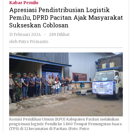
Kabar Pemilu
Pemilu,
Apresiasi Pendistribusian Logistik
DPRD
Pemilu, DPRD Pacitan Ajak Masyarakat
Pacitan
Sukseskan Coblosan
Ajak
Masyarakat
oleh
11 Februari 2024
-
289 Dilihat
Sukseskan
Putro
oleh
Putro Primanto
Coblosan
Primanto
Komisi Pemilihan Umum (KPU) Kabupaten Pacitan melakukan
pengiriman logistic Pemilu ke 1.860 Tempat Pemungutan Suara
(TPS) di 12 kecamatan di Pacitan. (Foto: Putro