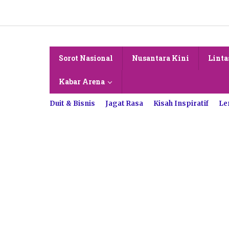
Lewati
ke
konten
Sorot Nasional
Nusantara Kini
Linta
Kabar Arena
Duit & Bisnis
Jagat Rasa
Kisah Inspiratif
Le