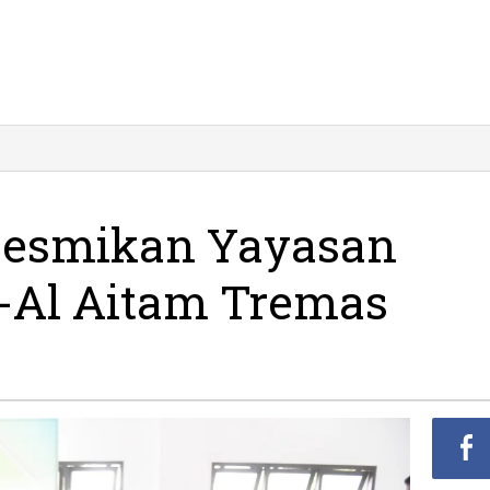
pati
citan
esmikan
ayasan
 Resmikan Yayasan
tim
atu
a-Al Aitam Tremas
ba-
itam
remas