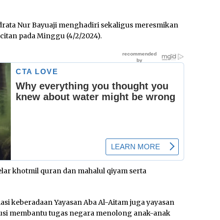
drata Nur Bayuaji menghadiri sekaligus meresmikan
citan pada Minggu (4/2/2024).
ar khotmil quran dan mahalul qiyam serta
si keberadaan Yayasan Aba Al-Aitam juga yayasan
ribusi membantu tugas negara menolong anak-anak