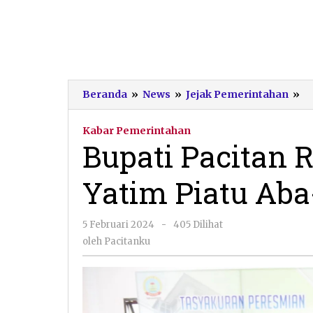
Bu
Beranda
»
News
»
Jejak Pemerintahan
»
Pa
R
Kabar Pemerintahan
Y
Bupati Pacitan
Ya
Pi
Yatim Piatu Ab
A
Al
A
oleh
5 Februari 2024
-
405 Dilihat
T
Pacitanku
oleh
Pacitanku