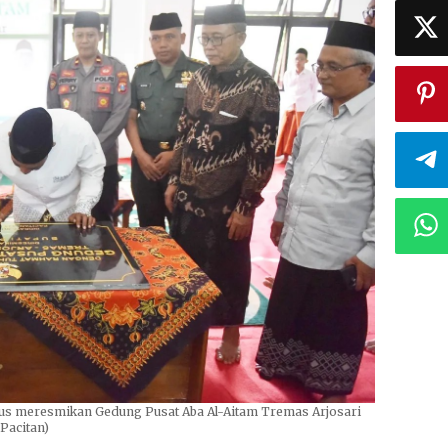
igus meresmikan Gedung Pusat Aba Al-Aitam Tremas Arjosari
Pacitan)