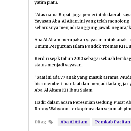
yatim piatu.
“Atas nama Bupati juga pemerintah daerah say
Yayasan Aba-Al Aitam ini yang telah menolon
seharusnya menjadi tanggung jawab negara,”ka
Aba Al Aitam merupakan yayasan untuk anak-a
Umum Perguruan Islam Pondok Tremas KH Fuad
Berdiri sejak tahun 2010 sebagai sebuah lem
status menjadi yayasan.
“Saat ini ada 77 anak yang masuk asrama. Mu
bisa memberi manfaat dan menjadi ladang jari
Aba-Al Aitam KH Ibnu Salam.
Hadir dalam acara Peresmian Gedung Pusat A
Ronny Wahyono, forkopimca dan sejumlah pim
Ditag
Aba Al Aitam
Pemkab Pacitan