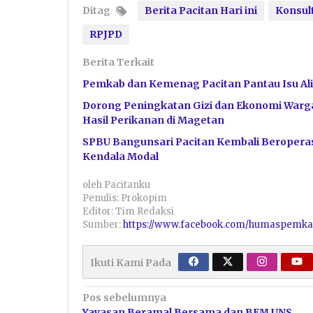
Ditag
Berita Pacitan Hari ini
Konsult
RPJPD
Berita Terkait
Pemkab dan Kemenag Pacitan Pantau Isu Ali
Dorong Peningkatan Gizi dan Ekonomi Warga
Hasil Perikanan di Magetan
SPBU Bangunsari Pacitan Kembali Beroperas
Kendala Modal
oleh
Pacitanku
Penulis: Prokopim
Editor: Tim Redaksi
Sumber:
https://www.facebook.com/humaspemka
Ikuti Kami Pada
Navigasi
Pos sebelumnya
Yayasan Beramal Bersama dan BEM UNS