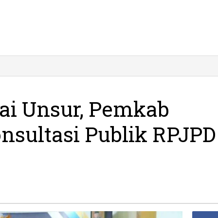
batkan
rbagai
sur,
emkab
ai Unsur, Pemkab
citan
lar
onsultasi Publik RPJPD
nsultasi
blik
PJPD
25-
45