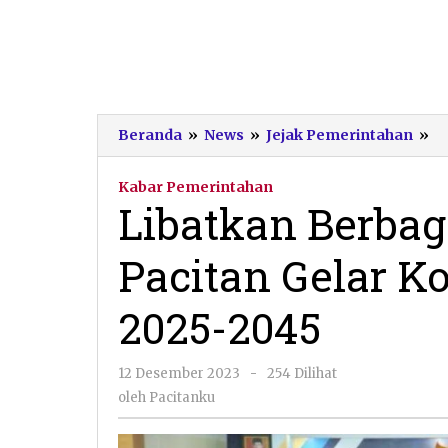
Li
Beranda
»
News
»
Jejak Pemerintahan
»
Be
Un
Kabar Pemerintahan
P
Libatkan Berbag
Pa
Ge
Pacitan Gelar K
Ko
Pu
R
2025-2045
20
20
oleh
12 Desember 2023
-
254 Dilihat
Pacitanku
oleh
Pacitanku