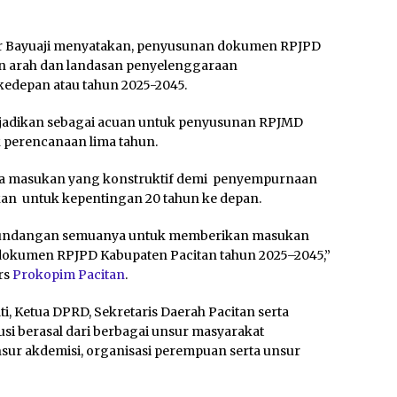
ur Bayuaji menyatakan, penyusunan dokumen RPJPD
n arah dan landasan penyelenggaraan
edepan atau tahun 2025-2045.
 dijadikan sebagai acuan untuk penyusunan RPJMD
k perencanaan lima tahun.
 ada masukan yang konstruktif demi penyempurnaan
kan untuk kepentingan 20 tahun ke depan.
dan undangan semuanya untuk memberikan masukan
dokumen RPJPD Kabupaten Pacitan tahun 2025–2045,”
rs
Prokopim Pacitan
.
ti, Ketua DPRD, Sekretaris Daerah Pacitan serta
usi berasal dari berbagai unsur masyarakat
nsur akdemisi, organisasi perempuan serta unsur