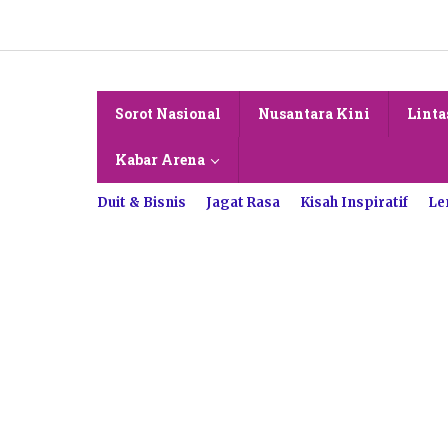
Lewati
ke
konten
Sorot Nasional
Nusantara Kini
Linta
Kabar Arena
Duit & Bisnis
Jagat Rasa
Kisah Inspiratif
Le