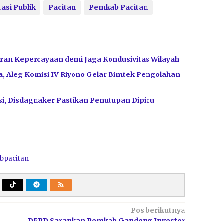
asi Publik
Pacitan
Pemkab Pacitan
ran Kepercayaan demi Jaga Kondusivitas Wilayah
, Aleg Komisi IV Riyono Gelar Bimtek Pengolahan
i, Disdagnaker Pastikan Penutupan Dipicu
bpacitan
Pos berikutnya
DPRD Sarankan Pemkab Gandeng Investor