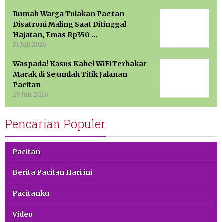
Rumah Warga Tulakan Pacitan
Disatroni Maling Saat Ditinggal
Hajatan, Emas Rp350 …
31 Juli 2026
Waspada! Kasus Kabel WiFi Terbakar
Marak di Sejumlah Titik Jalanan
Pacitan
29 Juli 2026
Pencarian Populer
Pacitan
Berita Pacitan Hari ini
Pacitanku
Video