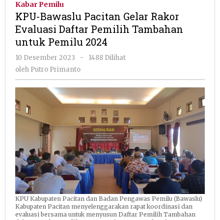
Kabar Pemilu
Gelar
KPU-Bawaslu Pacitan Gelar Rakor
Rakor
Evaluasi Daftar Pemilih Tambahan
Evaluasi
untuk Pemilu 2024
Daftar
Pemilih
oleh
10 Desember 2023
-
1488 Dilihat
Tambahan
Putro
oleh
Putro Primanto
untuk
Primanto
Pemilu
2024
KPU Kabupaten Pacitan dan Badan Pengawas Pemilu (Bawaslu)
Kabupaten Pacitan menyelenggarakan rapat koordinasi dan
evaluasi bersama untuk menyusun Daftar Pemilih Tambahan