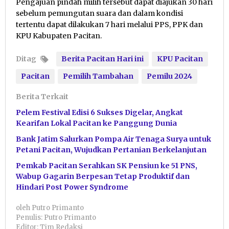
Pengajuan pindah milih tersebut dapat diajukan 30 hari
sebelum pemungutan suara dan dalam kondisi
tertentu dapat dilakukan 7 hari melalui PPS, PPK dan
KPU Kabupaten Pacitan.
Ditag
Berita Pacitan Hari ini
KPU Pacitan
Pacitan
Pemilih Tambahan
Pemilu 2024
Berita Terkait
Pelem Festival Edisi 6 Sukses Digelar, Angkat
Kearifan Lokal Pacitan ke Panggung Dunia
Bank Jatim Salurkan Pompa Air Tenaga Surya untuk
Petani Pacitan, Wujudkan Pertanian Berkelanjutan
Pemkab Pacitan Serahkan SK Pensiun ke 51 PNS,
Wabup Gagarin Berpesan Tetap Produktif dan
Hindari Post Power Syndrome
oleh
Putro Primanto
Penulis: Putro Primanto
Editor: Tim Redaksi