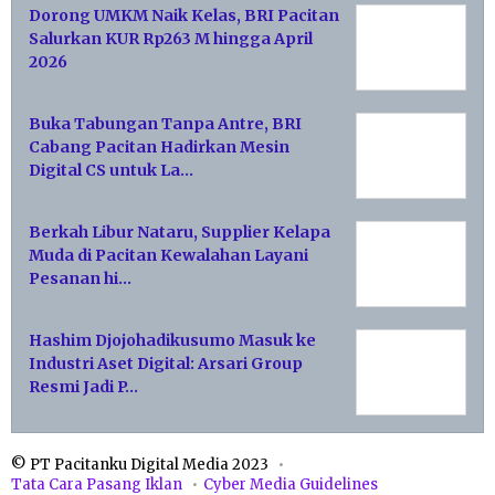
Dorong UMKM Naik Kelas, BRI Pacitan
Salurkan KUR Rp263 M hingga April
2026
Buka Tabungan Tanpa Antre, BRI
Cabang Pacitan Hadirkan Mesin
Digital CS untuk La…
Berkah Libur Nataru, Supplier Kelapa
Muda di Pacitan Kewalahan Layani
Pesanan hi…
Hashim Djojohadikusumo Masuk ke
Industri Aset Digital: Arsari Group
Resmi Jadi P…
© PT Pacitanku Digital Media 2023
Tata Cara Pasang Iklan
Cyber Media Guidelines