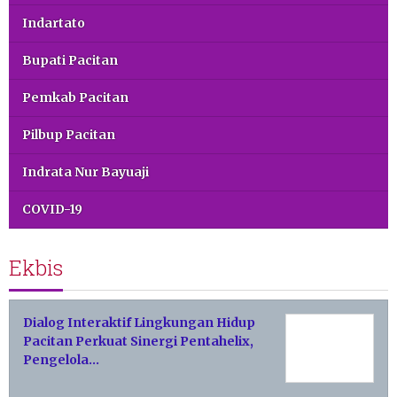
Indartato
Bupati Pacitan
Pemkab Pacitan
Pilbup Pacitan
Indrata Nur Bayuaji
COVID-19
Ekbis
Dialog Interaktif Lingkungan Hidup
Pacitan Perkuat Sinergi Pentahelix,
Pengelola…