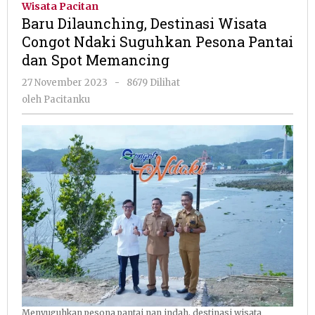
Wisata Pacitan
Wisata
Baru Dilaunching, Destinasi Wisata
Congot
Congot Ndaki Suguhkan Pesona Pantai
Ndaki
dan Spot Memancing
Suguhkan
Pesona
oleh
27 November 2023
-
8679 Dilihat
Pantai
Pacitanku
oleh
Pacitanku
dan
Spot
Memancing
Menyuguhkan pesona pantai nan indah, destinasi wisata