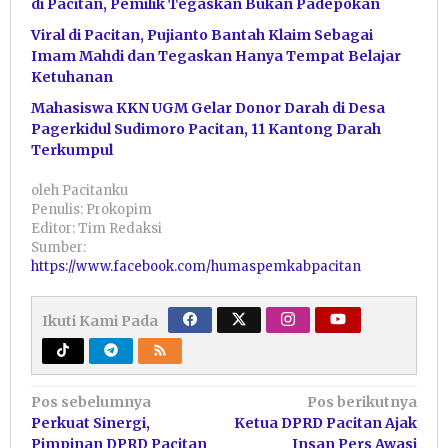
di Pacitan, Pemilik Tegaskan Bukan Padepokan
Viral di Pacitan, Pujianto Bantah Klaim Sebagai
Imam Mahdi dan Tegaskan Hanya Tempat Belajar
Ketuhanan
Mahasiswa KKN UGM Gelar Donor Darah di Desa
Pagerkidul Sudimoro Pacitan, 11 Kantong Darah
Terkumpul
oleh
Pacitanku
Penulis: Prokopim
Editor: Tim Redaksi
Sumber:
https://www.facebook.com/humaspemkabpacitan
Ikuti Kami Pada
Navigasi
Pos sebelumnya
Pos berikutnya
Perkuat Sinergi,
Ketua DPRD Pacitan Ajak
pos
Pimpinan DPRD Pacitan
Insan Pers Awasi