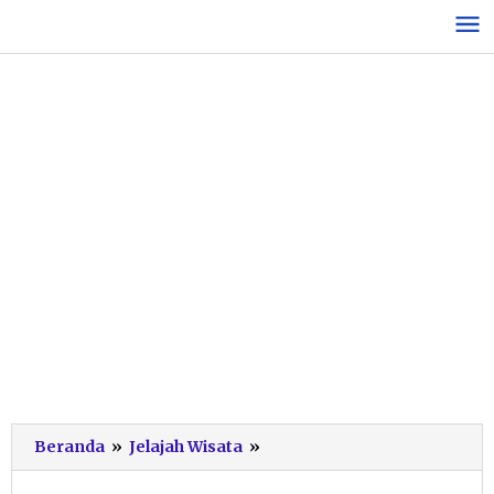
Lewati
ke
konten
Baru
Beranda
»
Jelajah Wisata
»
Dilaunching,
Destinasi