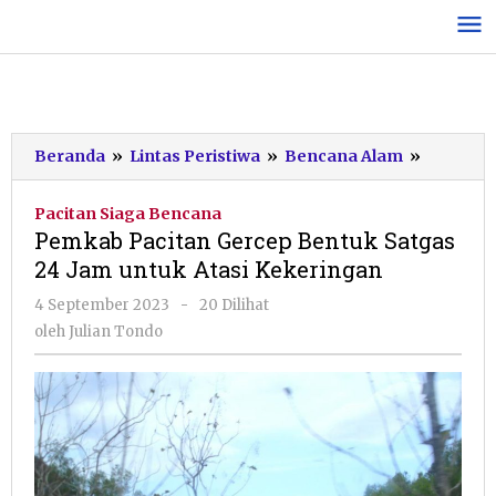
Lewati
ke
konten
Pemkab
Beranda
»
Lintas Peristiwa
»
Bencana Alam
»
Pacitan
Gercep
Pacitan Siaga Bencana
Bentuk
Pemkab Pacitan Gercep Bentuk Satgas
Satgas
24 Jam untuk Atasi Kekeringan
24
Jam
oleh
4 September 2023
-
20 Dilihat
untuk
Julian
oleh
Julian Tondo
Atasi
Tondo
Kekerin