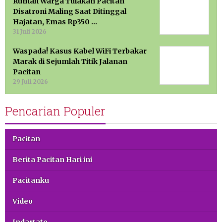
Rumah Warga Tulakan Pacitan
Disatroni Maling Saat Ditinggal
Hajatan, Emas Rp350 …
31 Juli 2026
Waspada! Kasus Kabel WiFi Terbakar
Marak di Sejumlah Titik Jalanan
Pacitan
29 Juli 2026
Pencarian Populer
Pacitan
Berita Pacitan Hari ini
Pacitanku
Video