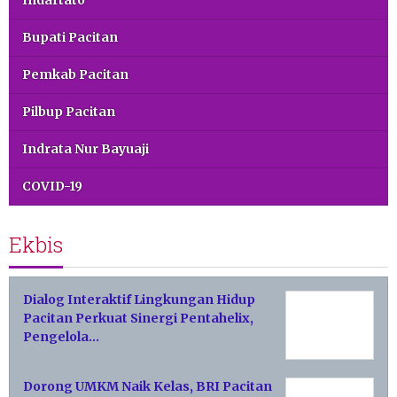
Indartato
Bupati Pacitan
Pemkab Pacitan
Pilbup Pacitan
Indrata Nur Bayuaji
COVID-19
Ekbis
Dialog Interaktif Lingkungan Hidup
Pacitan Perkuat Sinergi Pentahelix,
Pengelola…
Dorong UMKM Naik Kelas, BRI Pacitan