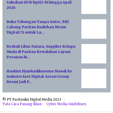
Salurkan KUR Rp263 M hingga April
2026
Buka Tabungan Tanpa Antre, BRI
Cabang Pacitan Hadirkan Mesin
Digital CS untuk La…
Berkah Libur Nataru, Supplier Kelapa
Muda di Pacitan Kewalahan Layani
Pesanan hi…
Hashim Djojohadikusumo Masuk ke
Industri Aset Digital: Arsari Group
Resmi Jadi P…
© PT Pacitanku Digital Media 2023
Tata Cara Pasang Iklan
Cyber Media Guidelines