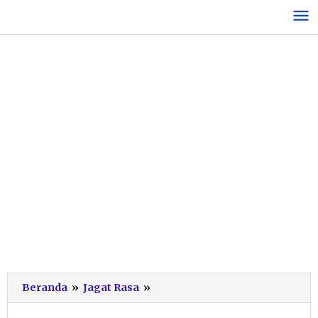
Lewati
ke
konten
Hidden
Beranda
»
Jagat Rasa
»
Gem!
Lontong