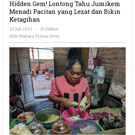
Hidden Gem! Lontong Tahu Jumikem
Tahu
Menadi Pacitan yang Lezat dan Bikin
Jumikem
Ketagihan
Menadi
Pacitan
oleh
22 Juli 2023
-
65 Dilihat
yang
Mutiara
oleh
Mutiara Trisna Dewi
Lezat
Trisna
dan
Dewi
Bikin
Ketagihan