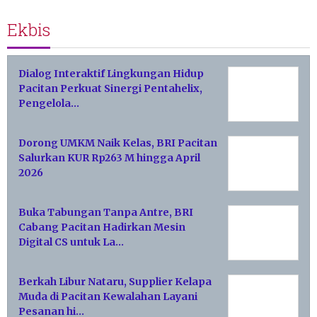
Ekbis
Dialog Interaktif Lingkungan Hidup
Pacitan Perkuat Sinergi Pentahelix,
Pengelola…
Dorong UMKM Naik Kelas, BRI Pacitan
Salurkan KUR Rp263 M hingga April
2026
Buka Tabungan Tanpa Antre, BRI
Cabang Pacitan Hadirkan Mesin
Digital CS untuk La…
Berkah Libur Nataru, Supplier Kelapa
Muda di Pacitan Kewalahan Layani
Pesanan hi…