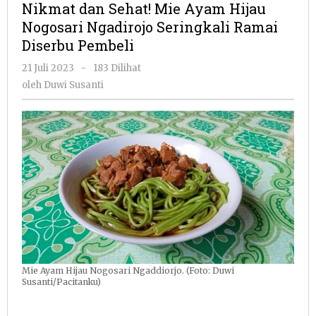
Nikmat dan Sehat! Mie Ayam Hijau
Mie
Nogosari Ngadirojo Seringkali Ramai
Ayam
Diserbu Pembeli
Hijau
Nogosari
oleh
21 Juli 2023
-
183 Dilihat
Ngadirojo
Duwi
oleh
Duwi Susanti
Seringkali
Susanti
Ramai
Diserbu
Pembeli
Mie Ayam Hijau Nogosari Ngaddiorjo. (Foto: Duwi
Susanti/Pacitanku)