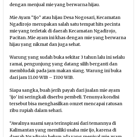
dengan menjual mie yang berwarna hijau.
Mie Ayam “Ijo” atau hijau Desa Nogosari, Kecamatan
Ngadirojo merupakan salah satu tempat hits pecinta
mie yang terletak di daerah Kecamatan Ngadirojo,
Pacitan. Mie ayam ini khas dengan mie yang berwarna
hijau yang nikmat dan juga sehat.
Warung yang sudah buka sekitar 3 tahun lalu ini selalu
ramai, pengunjung yang datang silih berganti dan
membludak pada jam makan siang. Warung ini buka
dari jam 11.00 WIB – 17.00 WIB.
Siapa sangka, buah jerih payah dari jualan mie ayam
‘ijo’ ini seringkali diserbu pembeli. Tenunya kondisi
tersebut bisa menghasilkan omzet mencapai ratusan
ribu rupiah dalam sehari.
“Awalnya suami saya terinspirasi dari temannya di
Kalimantan yang memiliki usaha mie ijo, karena di
daerah Ngadirojo belum ada yang menjual mie ayam