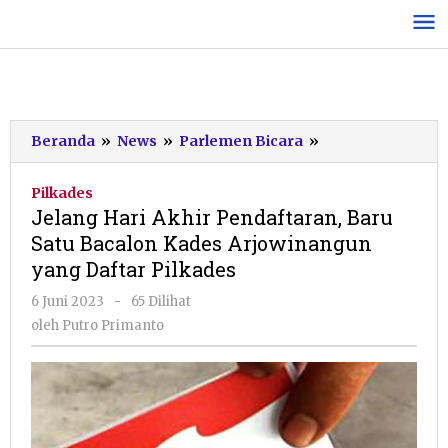
Lewati
ke
konten
Jelang
Beranda
»
News
»
Parlemen Bicara
»
Hari
Akhir
Pilkades
Pendaftaran,
Jelang Hari Akhir Pendaftaran, Baru
Baru
Satu Bacalon Kades Arjowinangun
Satu
yang Daftar Pilkades
Bacalon
Kades
oleh
6 Juni 2023
-
65 Dilihat
Arjowinangun
Putro
oleh
Putro Primanto
yang
Primanto
Daftar
Pilkades