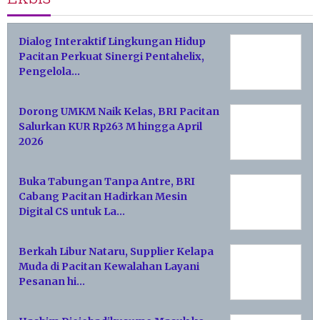
Dialog Interaktif Lingkungan Hidup
Pacitan Perkuat Sinergi Pentahelix,
Pengelola…
Dorong UMKM Naik Kelas, BRI Pacitan
Salurkan KUR Rp263 M hingga April
2026
Buka Tabungan Tanpa Antre, BRI
Cabang Pacitan Hadirkan Mesin
Digital CS untuk La…
Berkah Libur Nataru, Supplier Kelapa
Muda di Pacitan Kewalahan Layani
Pesanan hi…