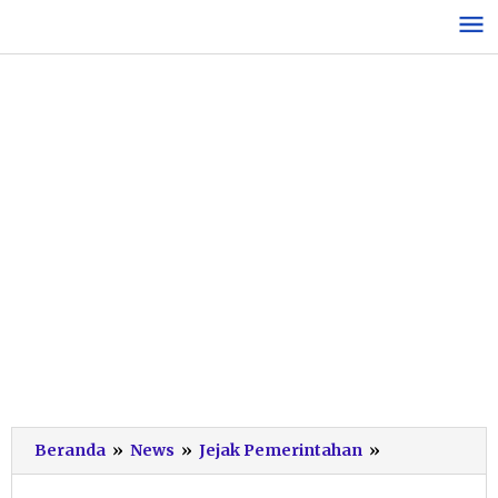
Lewati
ke
konten
Dekatkan
Beranda
»
News
»
Jejak Pemerintahan
»
Layanan,
Warga