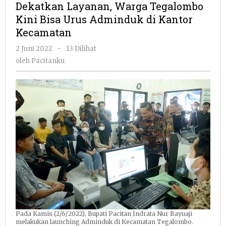
Dekatkan Layanan, Warga Tegalombo
Tegalombo
Kini Bisa Urus Adminduk di Kantor
Kini
Kecamatan
Bisa
Urus
oleh
2 Juni 2022
-
13 Dilihat
Adminduk
Pacitanku
oleh
Pacitanku
di
Kantor
Kecamatan
Pada Kamis (2/6/2022), Bupati Pacitan Indrata Nur Bayuaji
melakukan launching Adminduk di Kecamatan Tegalombo.