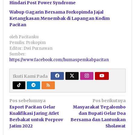
Hindari Post Power Syndrome
Wabup Gagarin Bersama Forkopimda Jajal
Ketangkasan Menembak di Lapangan Kodim
Pacitan
oleh
Pacitanku
Penulis: Prokopim
Editor: Dwi Purnawan
Sumber:
https://www.facebook.com/humaspemkabpacitan
Ikuti Kami Pada
Navigasi
Pos sebelumnya
Pos berikutnya
Esport Pacitan Gelar
Masyarakat Tegalombo
pos
Kualifikasi Jaring Atlet
dan Bupati Gelar Doa
Berbakat untuk Porprov
Bersama dan Lantunkan
Jatim 2022
Sholawat