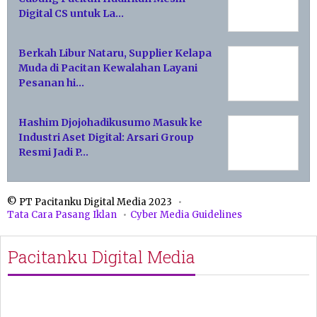
Digital CS untuk La…
Berkah Libur Nataru, Supplier Kelapa
Muda di Pacitan Kewalahan Layani
Pesanan hi…
Hashim Djojohadikusumo Masuk ke
Industri Aset Digital: Arsari Group
Resmi Jadi P…
© PT Pacitanku Digital Media 2023
Tata Cara Pasang Iklan
Cyber Media Guidelines
Pacitanku Digital Media