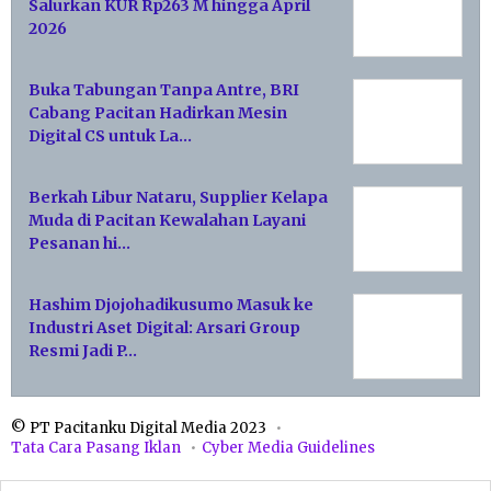
Salurkan KUR Rp263 M hingga April
2026
Buka Tabungan Tanpa Antre, BRI
Cabang Pacitan Hadirkan Mesin
Digital CS untuk La…
Berkah Libur Nataru, Supplier Kelapa
Muda di Pacitan Kewalahan Layani
Pesanan hi…
Hashim Djojohadikusumo Masuk ke
Industri Aset Digital: Arsari Group
Resmi Jadi P…
© PT Pacitanku Digital Media 2023
Tata Cara Pasang Iklan
Cyber Media Guidelines