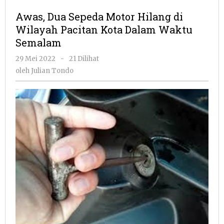
Sepeda
Awas, Dua Sepeda Motor Hilang di
Motor
Wilayah Pacitan Kota Dalam Waktu
Hilang
Semalam
di
Wilayah
oleh
29 Mei 2022
-
21 Dilihat
Pacitan
Julian
oleh
Julian Tondo
Kota
Tondo
Dalam
Waktu
Semalam