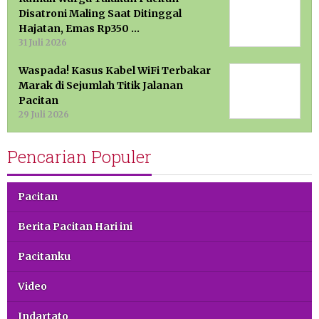
Disatroni Maling Saat Ditinggal
Hajatan, Emas Rp350 …
31 Juli 2026
Waspada! Kasus Kabel WiFi Terbakar
Marak di Sejumlah Titik Jalanan
Pacitan
29 Juli 2026
Pencarian Populer
Pacitan
Berita Pacitan Hari ini
Pacitanku
Video
Indartato