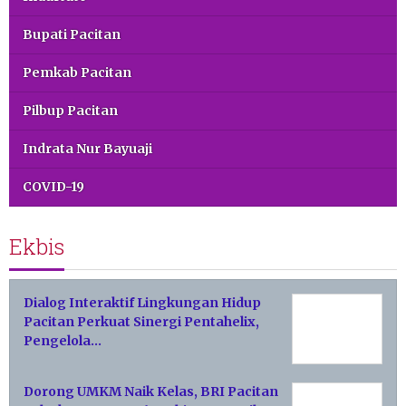
Bupati Pacitan
Pemkab Pacitan
Pilbup Pacitan
Indrata Nur Bayuaji
COVID-19
Ekbis
Dialog Interaktif Lingkungan Hidup
Pacitan Perkuat Sinergi Pentahelix,
Pengelola…
Dorong UMKM Naik Kelas, BRI Pacitan