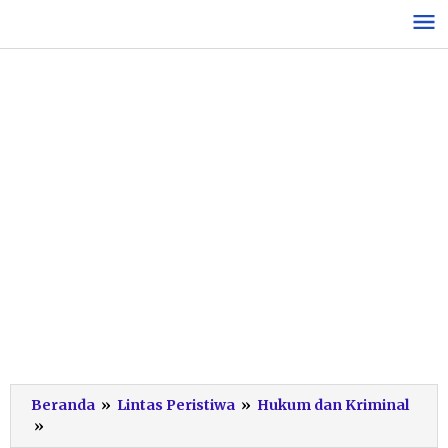
Lewati
ke
konten
Beranda
»
Lintas Peristiwa
»
Hukum dan Kriminal
Awas,
»
Dua