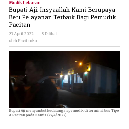
Mudik Lebaran
Kami
Bupati Aji: Insyaallah Kami Berupaya
Berupaya
Beri Pelayanan Terbaik Bagi Pemudik
Beri
Pacitan
Pelayanan
Terbaik
oleh
27 April 2022
-
8 Dilihat
Bagi
Pacitanku
oleh
Pacitanku
Pemudik
Pacitan
Bupati Aji menyambut kedatangan pemudik di terminal bus Tipe
A Pacitan pada Kamis (27/4/2022).