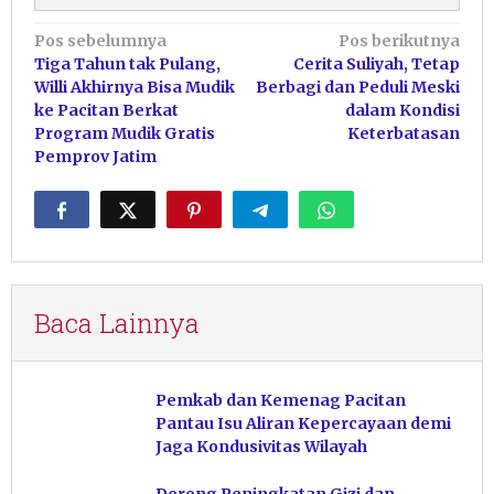
Navigasi
Pos sebelumnya
Pos berikutnya
Tiga Tahun tak Pulang,
Cerita Suliyah, Tetap
pos
Willi Akhirnya Bisa Mudik
Berbagi dan Peduli Meski
ke Pacitan Berkat
dalam Kondisi
Program Mudik Gratis
Keterbatasan
Pemprov Jatim
Baca Lainnya
Pemkab dan Kemenag Pacitan
Pantau Isu Aliran Kepercayaan demi
Jaga Kondusivitas Wilayah