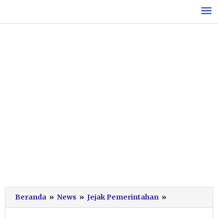
Lewati
ke
konten
Bupati
Beranda
»
News
»
Jejak Pemerintahan
»
Aji:
Insyaallah