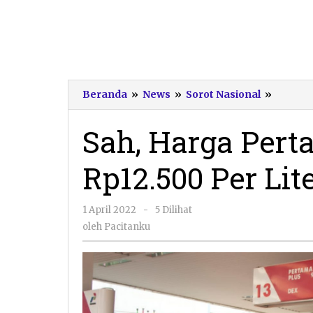
Sah,
Beranda
»
News
»
Sorot Nasional
»
Harga
Pertam
Sah, Harga Pert
Naik
Jadi
Rp12.500 Per Lit
Rp12.5
Per
Liter
oleh
1 April 2022
-
5 Dilihat
Mulai
Pacitanku
1
oleh
Pacitanku
April
2022