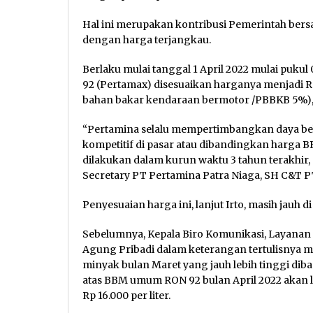
Hal ini merupakan kontribusi Pemerintah be
dengan harga terjangkau.
Berlaku mulai tanggal 1 April 2022 mulai puku
92 (Pertamax) disesuaikan harganya menjadi Rp
bahan bakar kendaraan bermotor /PBBKB 5%), d
“Pertamina selalu mempertimbangkan daya beli 
kompetitif di pasar atau dibandingkan harga BB
dilakukan dalam kurun waktu 3 tahun terakhir, se
Secretary PT Pertamina Patra Niaga, SH C&T P
Penyesuaian harga ini, lanjut Irto, masih jauh 
Sebelumnya, Kepala Biro Komunikasi, Layanan
Agung Pribadi dalam keterangan tertulisny
minyak bulan Maret yang jauh lebih tinggi di
atas BBM umum RON 92 bulan April 2022 akan lebih
Rp 16.000 per liter.