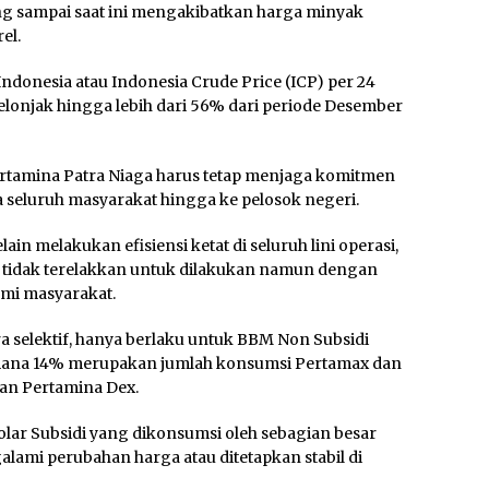
bang sampai saat ini mengakibatkan harga minyak
el.
donesia atau Indonesia Crude Price (ICP) per 24
melonjak hingga lebih dari 56% dari periode Desember
Pertamina Patra Niaga harus tetap menjaga komitmen
seluruh masyarakat hingga ke pelosok negeri.
 melakukan efisiensi ketat di seluruh lini operasi,
 tidak terelakkan untuk dilakukan namun dengan
mi masyarakat.
a selektif, hanya berlaku untuk BBM Non Subsidi
imana 14% merupakan jumlah konsumsi Pertamax dan
an Pertamina Dex.
olar Subsidi yang dikonsumsi oleh sebagian besar
lami perubahan harga atau ditetapkan stabil di