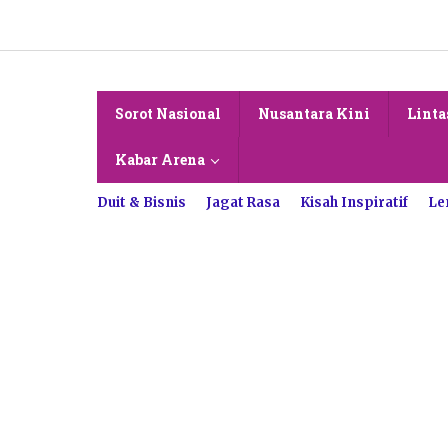
Lewati
ke
konten
Sorot Nasional
Nusantara Kini
Linta
Kabar Arena
Duit & Bisnis
Jagat Rasa
Kisah Inspiratif
Le