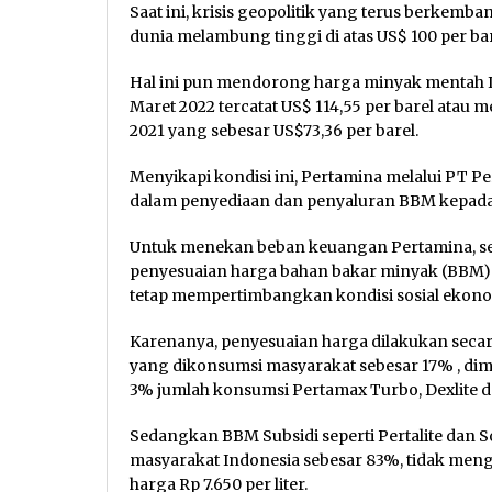
Saat ini, krisis geopolitik yang terus berkem
dunia melambung tinggi di atas US$ 100 per bar
Hal ini pun mendorong harga minyak mentah In
Maret 2022 tercatat US$ 114,55 per barel atau 
2021 yang sebesar US$73,36 per barel.
Menyikapi kondisi ini, Pertamina melalui PT 
dalam penyediaan dan penyaluran BBM kepada 
Untuk menekan beban keuangan Pertamina, selain
penyesuaian harga bahan bakar minyak (BBM)
tetap mempertimbangkan kondisi sosial ekono
Karenanya, penyesuaian harga dilakukan secar
yang dikonsumsi masyarakat sebesar 17% , d
3% jumlah konsumsi Pertamax Turbo, Dexlite d
Sedangkan BBM Subsidi seperti Pertalite dan S
masyarakat Indonesia sebesar 83%, tidak menga
harga Rp 7.650 per liter.