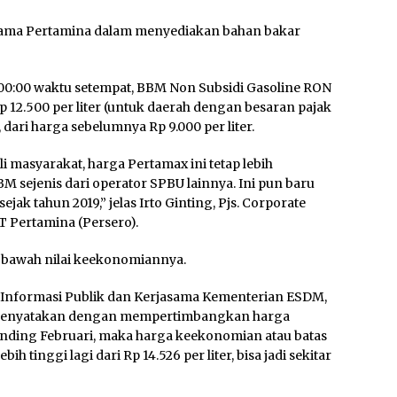
rsama Pertamina dalam menyediakan bahan bakar
l 00:00 waktu setempat, BBM Non Subsidi Gasoline RON
 12.500 per liter (untuk daerah dengan besaran pajak
ari harga sebelumnya Rp 9.000 per liter.
masyarakat, harga Pertamax ini tetap lebih
M sejenis dari operator SPBU lainnya. Ini pun baru
jak tahun 2019,” jelas Irto Ginting, Pjs. Corporate
T Pertamina (Persero).
di bawah nilai keekonomiannya.
 Informasi Publik dan Kerjasama Kementerian ESDM,
a menyatakan dengan mempertimbangkan harga
banding Februari, maka harga keekonomian atau batas
 tinggi lagi dari Rp 14.526 per liter, bisa jadi sekitar