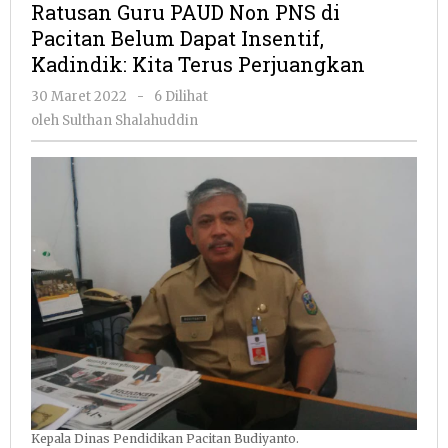
Ratusan Guru PAUD Non PNS di
Non
Pacitan Belum Dapat Insentif,
PNS
Kadindik: Kita Terus Perjuangkan
di
Pacitan
oleh
30 Maret 2022
-
6 Dilihat
Belum
Sulthan
oleh
Sulthan Shalahuddin
Dapat
Shalahuddin
Insentif,
Kadindik:
Kita
Terus
Perjuangkan
Kepala Dinas Pendidikan Pacitan Budiyanto.