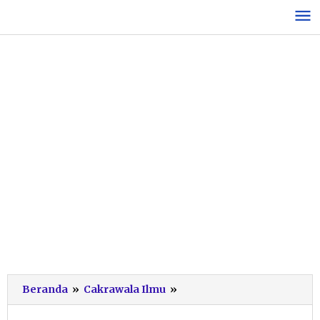
Lewati
ke
konten
Ratusan
Beranda
»
Cakrawala Ilmu
»
Guru
PAUD