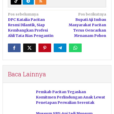
Navigasi
Pos sebelumnya
Pos berikutnya
DPC Katalia Pacitan
Bupati Aji Imbau
pos
Resmi Dilantik, Siap
Masyarakat Pacitan
Kembangkan Profesi
Terus Gencarkan
Ahli Tata Rias Pengantin
Menanam Pohon
Baca Lainnya
Pemkab Pacitan Tegaskan
Komitmen Perlindungan Anak Lewat
Penetapan Perwalian Serentak
Museum SBY-Ani Jadi Museum