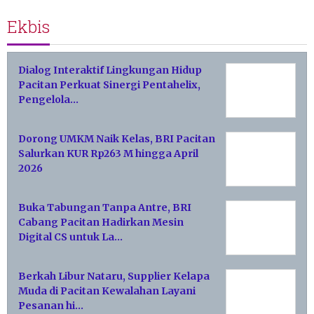
Ekbis
Dialog Interaktif Lingkungan Hidup
Pacitan Perkuat Sinergi Pentahelix,
Pengelola…
Dorong UMKM Naik Kelas, BRI Pacitan
Salurkan KUR Rp263 M hingga April
2026
Buka Tabungan Tanpa Antre, BRI
Cabang Pacitan Hadirkan Mesin
Digital CS untuk La…
Berkah Libur Nataru, Supplier Kelapa
Muda di Pacitan Kewalahan Layani
Pesanan hi…