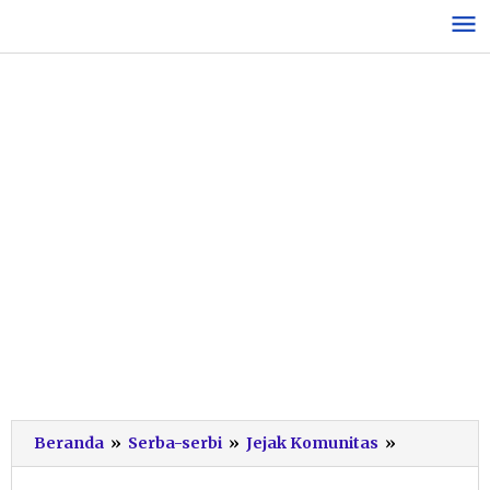
Lewati
ke
konten
Lagi,
Beranda
»
Serba-serbi
»
Jejak Komunitas
»
Satu
Penyu