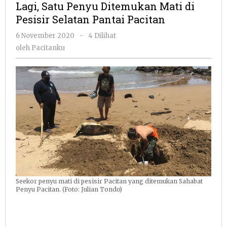
Lagi, Satu Penyu Ditemukan Mati di
Ditemukan
Pesisir Selatan Pantai Pacitan
Mati
di
oleh
6 November 2020
-
4 Dilihat
Pesisir
Pacitanku
oleh
Pacitanku
Selatan
Pantai
Pacitan
Seekor penyu mati di pesisir Pacitan yang ditemukan Sahabat
Penyu Pacitan. (Foto: Julian Tondo)